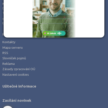
KamPoMaturite.cz, s.r.o.
Olomouc (1)
Dukelských hrdinů 21
170 00 Praha 7
Opava (1)
e-mail:
info@kampomaturite.cz
Ostrava-město (2)
tel:
+420 606 411 115
Písek (1)
Informace
Plzeň-jih (1)
Kontakty
Plzeň-město (1)
Mapa serveru
Praha hlavní město (9)
RSS
Slovníček pojmů
Praha-západ (1)
Reklama
Prostějov (1)
Zásady zpracování OÚ
Rychnov nad Kněžnou (1)
Nastavení cookies
Tábor (2)
Užitečné informace
Teplice (1)
Trutnov (1)
Zasílání novinek
Uherské Hradiště (1)