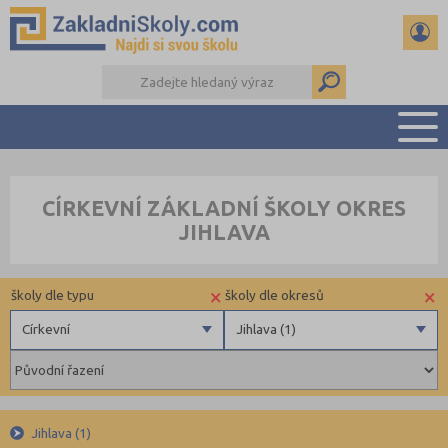
PŘEHLED ŠKOL
CÍRKEVNÍ ZÁKLADNÍ ŠKOLY OKRES
PŘIJÍMAČKY NA SŠ
JIHLAVA
RADY A ČLÁNKY
ČTENÁŘSKÝ DENÍK
×
×
školy dle typu
školy dle okresů
DALŠÍ DRUHY ŠKOL
Církevní
Jihlava (1)
Státní
Benešov (1)
Obecní
Brno-město (3)
Privátní
Bruntál (1)
Jihlava (1)