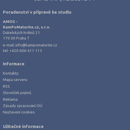
Praha-východ (4)
Poradenství v přípravě ke studiu
Praha-západ (1)
AMOS -
Prachatice (2)
KamPoMaturite.cz, s.r.o.
Dukelských hrdinů 21
Prostějov (1)
170 00 Praha 7
Přerov (4)
e-mail:
info@kampomaturite.cz
tel:
+420 606 411 115
Příbram (3)
Rakovník (2)
Informace
Rokycany (1)
Kontakty
Mapa serveru
Rychnov nad Kněžnou (2)
RSS
Semily (2)
Slovníček pojmů
Strakonice (4)
Reklama
Zásady zpracování OÚ
Svitavy (4)
Nastavení cookies
Šumperk (4)
Tábor (4)
Užitečné informace