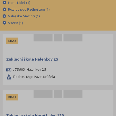
Církevní
Brno-město (10)
Horní Lideč (1)
Rožnov pod Radhoštěm (1)
Krajské
Brno-venkov (3)
Valašské Meziříčí (1)
Bruntál (4)
Vsetín (1)
Břeclav (3)
Česká Lípa (2)
KRAJ
České Budějovice (3)
Český Krumlov (3)
Děčín (4)
Základní škola Halenkov 25
Domažlice (1)
, 75603 Halenkov 25
Frýdek-Místek (3)
Ředitel: Mgr. Pavel Krůžela
Havlíčkův Brod (3)
Hodonín (5)
KRAJ
Hradec Králové (4)
Cheb (1)
Chrudim (2)
Základní škola Horní Lideč 130