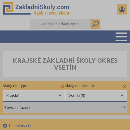
PŘEHLED ŠKOL
KRAJSKÉ ZÁKLADNÍ ŠKOLY OKRES
PŘIJÍMAČKY NA SŠ
VSETÍN
RADY A ČLÁNKY
ČTENÁŘSKÝ DENÍK
×
×
školy dle typu
školy dle okresů
DALŠÍ DRUHY ŠKOL
Krajské
Vsetín (5)
Státní
Benešov (2)
Obecní
Beroun (3)
Privátní
Blansko (5)
Halenkov (1)