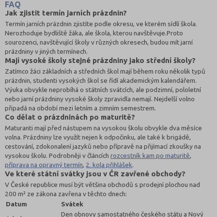
FAQ
Jak zjistit termín jarních prázdnin?
Termín jarních prázdnin zjistíte podle okresu, ve kterém sídlí škola.
Nerozhoduje bydliště žáka, ale škola, kterou navštěvuje.Proto
sourozenci, navštěvující školy v různých okresech, budou mít jarní
prázdniny v jiných termínech.
Mají vysoké školy stejné prázdniny jako střední školy?
Zatímco žáci základních a středních škol mají během roku několik typů
prázdnin, studenti vysokých škol se řídí akademickým kalendářem.
Výuka obvykle neprobíhá o státních svátcích, ale podzimní, pololetní
nebo jarní prázdniny vysoké školy zpravidla nemají. Nejdelší volno
připadá na období mezi letním a zimním semestrem.
Co dělat o prázdninách po maturitě?
Maturanti mají před nástupem na vysokou školu obvykle dva měsíce
volna. Prázdniny lze využít nejen k odpočinku, ale také k brigádě,
cestování, zdokonalení jazyků nebo přípravě na přijímací zkoušky na
vysokou školu. Podrobněji v článcích
rozcestník kam po maturitě
,
příprava na opravný termín
,
2. kola přihlášek
.
Ve které státní svátky jsou v ČR zavřené obchody?
V České republice musí být většina obchodů s prodejní plochou nad
200 m² ze zákona zavřena v těchto dnech:
Datum
Svátek
Den obnovy samostatného českého státu a Nový