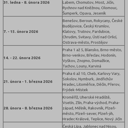
31. ledna - 8. února 2026
Labem, Chomutov, Most, Jičín,
Rychnov nad Kněžnou, Olomouc,
Šumperk, Opava, Jeseník
Benešov, Beroun, Rokycany, České
Budějovice, Český Krumlov,
7. - 15. února 2026
Klatovy, Trutnov, Pardubice,
Chrudim, Svitavy, Ústí nad Orlicí,
Ostrava-město, Prostějov
Praha 1 až 5, Blansko, Brno-město,
Brno-venkov, Břeclav, Hodonín,
14. - 22. února 2026
Vyškov, Znojmo, Domažlice,
Tachov, Louny, Karviná
Praha 6 až 10, Cheb, Karlovy Vary,
Sokolov, Nymburk, Jindřichův
21. února - 1. března 2026
Hradec, Litoměřice, Děčín, Přerov,
Frýdek-Místek
Kroměříž, Uherské Hradiště,
Vsetín, Zlín, Praha-východ, Praha-
28. února - 8. března 2026
západ, Mělník, Rakovník, Plzeň-
město, Plzeň-sever, Plzeň-jih,
Hradec Králové, Teplice, Nový Jičín
Česká Lípa, Jablonec nad Nisou,