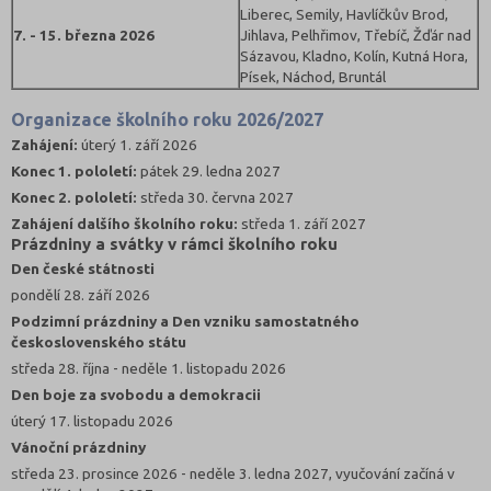
Liberec, Semily, Havlíčkův Brod,
7. - 15. března 2026
Jihlava, Pelhřimov, Třebíč, Žďár nad
Sázavou, Kladno, Kolín, Kutná Hora,
Písek, Náchod, Bruntál
Organizace školního roku 2026/2027
Zahájení:
úterý 1. září 2026
Konec 1. pololetí:
pátek 29. ledna 2027
Konec 2. pololetí:
středa 30. června 2027
Zahájení dalšího školního roku:
středa 1. září 2027
Prázdniny a svátky v rámci školního roku
Den české státnosti
pondělí 28. září 2026
Podzimní prázdniny a Den vzniku samostatného
československého státu
středa 28. října - neděle 1. listopadu 2026
Den boje za svobodu a demokracii
úterý 17. listopadu 2026
Vánoční prázdniny
středa 23. prosince 2026 - neděle 3. ledna 2027, vyučování začíná v