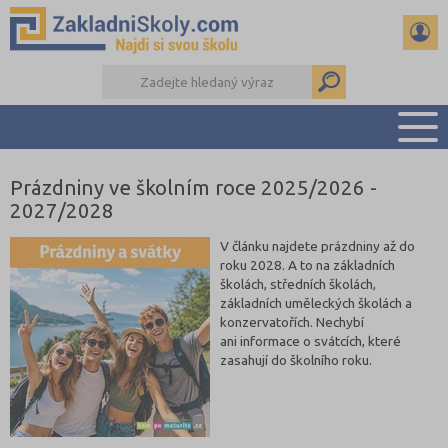
Prázdniny ve školním roce 2025/2026 -
PŘEHLED ŠKOL
2027/2028
PŘIJÍMAČKY NA SŠ
RADY A ČLÁNKY
V článku najdete prázdniny až do
roku 2028. A to na základních
ČTENÁŘSKÝ DENÍK
školách, středních školách,
DALŠÍ DRUHY ŠKOL
základních uměleckých školách a
konzervatořích. Nechybí
ani informace o svátcích, které
zasahují do školního roku.