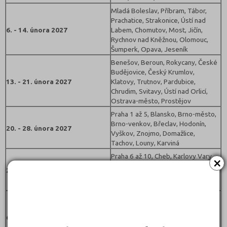
Mladá Boleslav, Příbram, Tábor,
Prachatice, Strakonice, Ústí nad
6. - 14. února 2027
Labem, Chomutov, Most, Jičín,
Rychnov nad Kněžnou, Olomouc,
Šumperk, Opava, Jeseník
Benešov, Beroun, Rokycany, České
Budějovice, Český Krumlov,
13. - 21. února 2027
Klatovy, Trutnov, Pardubice,
Chrudim, Svitavy, Ústí nad Orlicí,
Ostrava-město, Prostějov
Praha 1 až 5, Blansko, Brno-město,
Brno-venkov, Břeclav, Hodonín,
20. - 28. února 2027
Vyškov, Znojmo, Domažlice,
Tachov, Louny, Karviná
Praha 6 až 10, Cheb, Karlovy Vary,
×
Sokolov, Nymburk, Jindřichův
27. února - 7. března 2027
Hradec, Litoměřice, Děčín, Přerov,
Frýdek-Místek
Kroměříž, Uherské Hradiště,
Vsetín, Zlín, Praha-východ, Praha-
6. - 14. března 2027
západ, Mělník, Rakovník, Plzeň-
město, Plzeň-sever, Plzeň-jih,