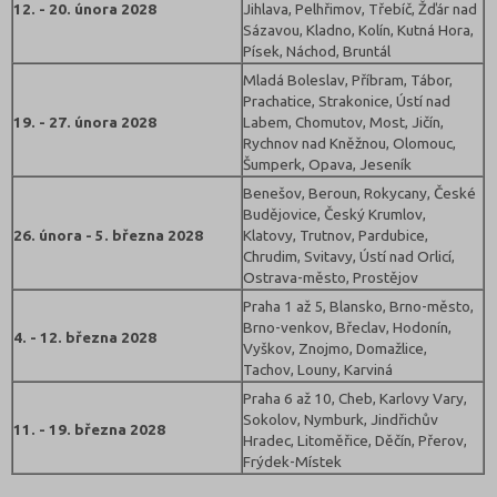
12. - 20. února 2028
Jihlava, Pelhřimov, Třebíč, Žďár nad
Sázavou, Kladno, Kolín, Kutná Hora,
Písek, Náchod, Bruntál
Mladá Boleslav, Příbram, Tábor,
Prachatice, Strakonice, Ústí nad
19. - 27. února 2028
Labem, Chomutov, Most, Jičín,
Rychnov nad Kněžnou, Olomouc,
Šumperk, Opava, Jeseník
Benešov, Beroun, Rokycany, České
Budějovice, Český Krumlov,
26. února - 5. března 2028
Klatovy, Trutnov, Pardubice,
Chrudim, Svitavy, Ústí nad Orlicí,
Ostrava-město, Prostějov
Praha 1 až 5, Blansko, Brno-město,
Brno-venkov, Břeclav, Hodonín,
4. - 12. března 2028
Vyškov, Znojmo, Domažlice,
Tachov, Louny, Karviná
Praha 6 až 10, Cheb, Karlovy Vary,
Sokolov, Nymburk, Jindřichův
11. - 19. března 2028
Hradec, Litoměřice, Děčín, Přerov,
Frýdek-Místek