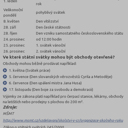
1. leden
rok
Velikonoční
pohyblivý svátek
pondělí
8. květen
Den vítězství
28. září
Den české státnosti
28. říjen
Den vzniku samostatného československého státu
24. prosinec
od 12:00 hodin
25. prosinec
1. svátek vánoční
26. prosinec
2. svátek vánoční
Ve které státní svátky mohou být obchody otevřené?
Obchody mohou běžně prodávat například:
1. května (Svátek práce)
5. července (Den slovanských věrozvěstů Cyrila a Metoděje)
6. července (Den upálení mistra Jana Husa)
17. listopadu (Den boje za svobodu a demokracii)
Výjimky ze zákona platí například pro čerpací stanice, lékárny, obchody
na letištích nebo prodejny s plochou do 200 m².
Zdroje:
MŠMT
http://www.msmt.cz/vzdelavani/skolstvi-v-cr/organizace-skolniho-roku
Zákon o státních svátcích 245/2000