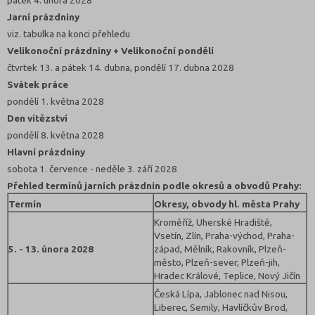
Jarní prázdniny
viz. tabulka na konci přehledu
Velikonoční prázdniny + Velikonoční pondělí
čtvrtek 13. a pátek 14. dubna, pondělí 17. dubna 2028
Svátek práce
pondělí 1. května 2028
Den vítězství
pondělí 8. května 2028
Hlavní prázdniny
sobota 1. července - neděle 3. září 2028
Přehled termínů jarních prázdnin podle okresů a obvodů Prahy:
Termín
Okresy, obvody hl. města Prahy
Kroměříž, Uherské Hradiště,
Vsetín, Zlín, Praha-východ, Praha-
5. - 13. února 2028
západ, Mělník, Rakovník, Plzeň-
město, Plzeň-sever, Plzeň-jih,
Hradec Králové, Teplice, Nový Jičín
Česká Lípa, Jablonec nad Nisou,
Liberec, Semily, Havlíčkův Brod,