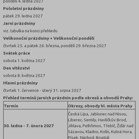
pondělí 4. ledna 2027
Pololetní prázdniny
pátek 29. ledna 2027
Jarní prázdniny
viz. tabulka na konci přehledu
Velikonoční prázdniny + Velikonoční pondělí
čtvrtek 25. a pátek 26. března, pondělí 29. března 2027
Svátek práce
sobota 1. května 2027
Den vítězství
sobota 8. května 2027
Hlavní prázdniny
čtvrtek 1. července - úterý 31. srpna 2027
Přehled termínů jarních prázdnin podle okresů a obvodů Prahy:
Termín
Okresy, obvody hl. města Prahy
Česká Lípa, Jablonec nad Nisou,
Liberec, Semily, Havlíčkův Brod,
30. ledna - 7. února 2027
Jihlava, Pelhřimov, Třebíč, Žďár nad
Sázavou, Kladno, Kolín, Kutná Hora,
Písek, Náchod, Bruntál