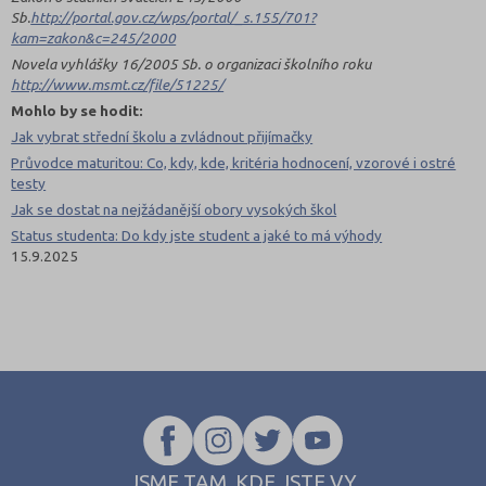
Sb.
http://portal.gov.cz/wps/portal/_s.155/701?
kam=zakon&c=245/2000
Novela vyhlášky 16/2005 Sb. o organizaci školního roku
http://www.msmt.cz/file/51225/
Mohlo by se hodit:
Jak vybrat střední školu a zvládnout přijímačky
Průvodce maturitou: Co, kdy, kde, kritéria hodnocení, vzorové i ostré
testy
Jak se dostat na nejžádanější obory vysokých škol
Status studenta: Do kdy jste student a jaké to má výhody
15.9.2025
JSME TAM, KDE JSTE VY