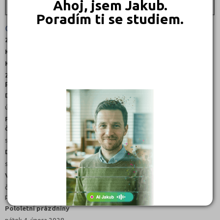
Ahoj, jsem Jakub.
Hradec Králové, Teplice, Nový Jičín
Poradím ti se studiem.
Organizace školního roku 2027/2028
Zahájení:
středa 1. září 2027
Konec 1. pololetí:
pondělí 31. ledna 2028
Konec 2. pololetí:
pátek 30. června 2028
Zahájení dalšího školního roku:
pondělí 4. září 2028
Prázdniny a svátky v rámci školního roku
Den české státnosti
úterý 28. září 2027
Podzimní prázdniny a Den vzniku samostatného
československého státu
středa 27. - neděle 31. října 2027
Den boje za svobodu a demokracii
středa 17. listopadu 2027
Vánoční prázdniny
čtvrtek 23. prosince 2027 - neděle 2. ledna 2028, vyučování začíná v
pondělí 3. ledna 2028
Pololetní prázdniny
pátek 4. února 2028