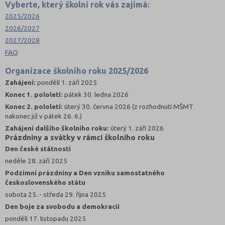
Vyberte, který školní rok vás zajímá:
2025/2026
2026/2027
2027/2028
FAQ
Organizace školního roku 2025/2026
Zahájení:
pondělí 1. září 2025
Konec 1. pololetí:
pátek 30. ledna 2026
Konec 2. pololetí:
úterý 30. června 2026 (z rozhodnutí MŠMT
nakonec již v pátek 26. 6.)
Zahájení dalšího školního roku:
úterý 1. září 2026
Prázdniny a svátky v rámci školního roku
Den české státnosti
neděle 28. září 2025
Podzimní prázdniny a Den vzniku samostatného
československého státu
sobota 25. - středa 29. října 2025
Den boje za svobodu a demokracii
pondělí 17. listopadu 2025