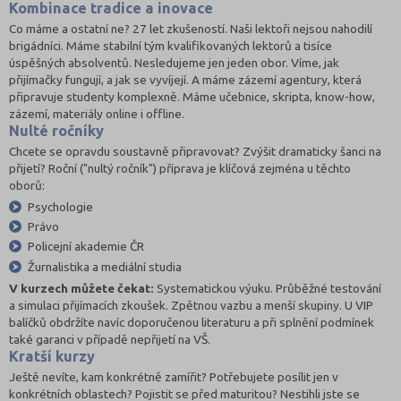
Kombinace tradice a inovace
Co máme a ostatní ne? 27 let zkušeností. Naši lektoři nejsou nahodilí
brigádníci. Máme stabilní tým kvalifikovaných lektorů a tisíce
úspěšných absolventů. Nesledujeme jen jeden obor. Víme, jak
přijímačky fungují, a jak se vyvíjejí. A máme zázemí agentury, která
připravuje studenty komplexně. Máme učebnice, skripta, know-how,
zázemí, materiály online i offline.
Nulté ročníky
Chcete se opravdu soustavně připravovat? Zvýšit dramaticky šanci na
přijetí? Roční ("nultý ročník") příprava je klíčová zejména u těchto
oborů:
Psychologie
Právo
Policejní akademie ČR
Žurnalistika a mediální studia
V kurzech můžete čekat:
Systematickou výuku. Průběžné testování
a simulaci přijímacích zkoušek. Zpětnou vazbu a menší skupiny. U VIP
balíčků obdržíte navíc doporučenou literaturu a při splnění podmínek
také garanci v případě nepřijetí na VŠ.
Kratší kurzy
Ještě nevíte, kam konkrétně zamířit? Potřebujete posílit jen v
konkrétních oblastech? Pojistit se před maturitou? Nestihli jste se