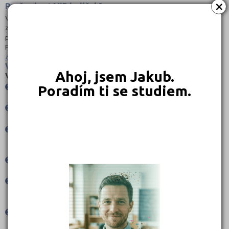
×
Proč vybrat VIP balíček?
VIP balíček obsahuje přípravný kurz, učebnice doporučené lektory za
zvýhodněnou cenu, garanci vrácení peněz při nepřijetí na VŠ a
poštovné zdarma. Které VIP balíčky si můžete vybrat? Medicína,
Psychologie, Právo, Policejní akademie ČR, Žurnalistika. Více informací
zde
.
Váháte mezi online a prezenčním kurzem?
Ahoj, jsem Jakub.
Výhody online kurzů:
Poradím ti se studiem.
můžete studovat
odkudkoliv
odpadá dojíždění a časové
ztráty
jedná se o "živé" online
přenosy, nikoliv
předtočené přednášky
malé skupiny umožňují
zpětnou vazbu
naši lektoři již mají s
distanční výukou bohaté
zkušenosti
všechny materiály
dostáváte v elektronické