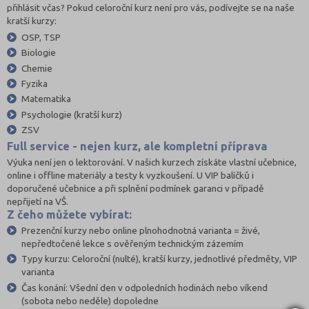
přihlásit včas? Pokud celoroční kurz není pro vás, podívejte se na naše
kratší kurzy:
OSP, TSP
Biologie
Chemie
Fyzika
Matematika
Psychologie (kratší kurz)
ZSV
Full service - nejen kurz, ale kompletní příprava
Výuka není jen o lektorování. V našich kurzech získáte vlastní učebnice,
online i offline materiály a testy k vyzkoušení. U VIP balíčků i
doporučené učebnice a při splnění podmínek garanci v případě
nepřijetí na VŠ.
Z čeho můžete vybírat:
Prezenční kurzy nebo online plnohodnotná varianta = živé,
nepředtočené lekce s ověřeným technickým zázemím
Typy kurzu: Celoroční (nulté), kratší kurzy, jednotlivé předměty, VIP
varianta
Čas konání: Všední den v odpoledních hodinách nebo víkend
(sobota nebo neděle) dopoledne