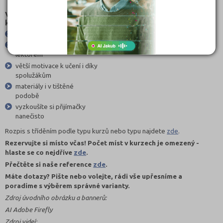
podobě.
Výhody prezenčních
kurzů:
výuka v malé skupině
lepší zpětná vazba s
lektorem
větší motivace k učení i díky
spolužákům
materiály i v tištěné
podobě
vyzkoušíte si přijímačky
nanečisto
Rozpis s tříděním podle typu kurzů nebo typu najdete
zde
.
Rezervujte si místo včas! Počet míst v kurzech je omezený -
hlaste se co nejdříve
zde
.
Přečtěte si naše reference
zde
.
Máte dotazy? Pište nebo volejte, rádi vše upřesníme a
poradíme s výběrem správné varianty.
Zdroj úvodního obrázku a bannerů:
AI Adobe Firefly
Zdroj videí: