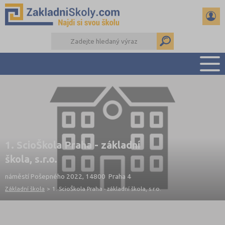
PŘEHLED ŠKOL
PŘIJÍMAČKY NA SŠ
RADY A ČLÁNKY
ČTENÁŘSKÝ DENÍK
1. ScioŠkola Praha - základní
DALŠÍ DRUHY ŠKOL
škola, s.r.o.
náměstí Pošepného 2022, 14800 Praha 4
Základní škola
>
1. ScioŠkola Praha - základní škola, s.r.o.