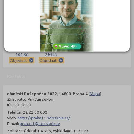
389 Kč
339 Kč
339 Kč
331 Kč
Objednat
Objednat
Objednat
Objednat
302 Kč
299 Kč
Objednat
Objednat
Kontakty
náměstí Pošepného 2022, 14800 Praha 4
(
Mapa
)
Zřizovatel: Privátní sektor
IČ: 03739937
Telefon: 22 22 00 000
Web:
https://praha11.scioskola.cz/
E-mail:
praha11@scioskola.cz
Zobrazení detailu: 4 393, vyhledáno: 113 073