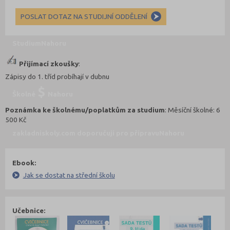
POSLAT DOTAZ NA STUDIJNÍ ODDĚLENÍ
Studium
Nahoru
Přijímací zkoušky
:
Zápisy do 1. tříd probíhají v dubnu
Školné
Nahoru
Poznámka ke školnému/poplatkům za studium
: Měsíční školné: 6
500 Kč
zakladniskoly.com doporučují pro přípravu
Nahoru
Ebook:
Jak se dostat na střední školu
Učebnice: