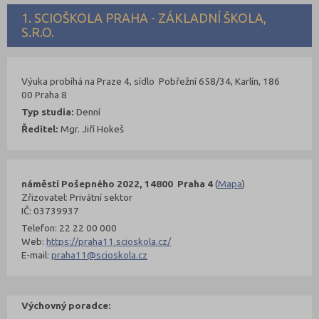
1. SCIOŠKOLA PRAHA - ZÁKLADNÍ ŠKOLA,
S.R.O.
Výuka probíhá na Praze 4, sídlo Pobřežní 658/34, Karlín, 186
00 Praha 8
Typ studia:
Denní
Ředitel:
Mgr. Jiří Hokeš
náměstí Pošepného 2022, 14800 Praha 4
(
Mapa
)
Zřizovatel: Privátní sektor
IČ: 03739937
Telefon: 22 22 00 000
Web:
https://praha11.scioskola.cz/
E-mail:
praha11@scioskola.cz
Výchovný poradce: