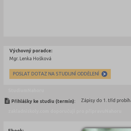
Výchovný poradce:
Mgr. Lenka Hošková
POSLAT DOTAZ NA STUDIJNÍ ODDĚLENÍ
Studium
Nahoru
Zápisy do 1. tříd probíh
Přihlášky ke studiu (termín)
:
zakladniskoly.com doporučují pro přípravu
Nahoru
Ebook: