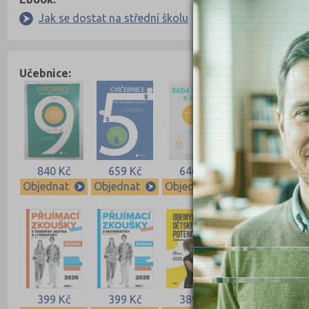
Jak se dostat na střední školu
Učebnice:
840 Kč
659 Kč
640 Kč
640 Kč
Objednat
Objednat
Objednat
Objednat
399 Kč
399 Kč
389 Kč
339 Kč