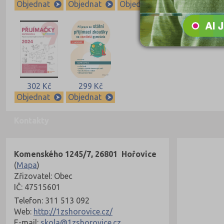
Objednat
Objednat
Objednat
Objednat
302 Kč
299 Kč
Objednat
Objednat
Kontakty
Komenského 1245/7, 26801 Hořovice
(
Mapa
)
Zřizovatel: Obec
IČ: 47515601
Telefon: 311 513 092
Web:
http://1zshorovice.cz/
E-mail:
skola@1zshorovice.cz