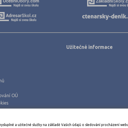
Užitečné informace
mů
ování OÚ
kies
Stáhněte si aplikaci Adresář škol
mysluplné a užitečné služby na základě Vašich údajů o sledování procházení web