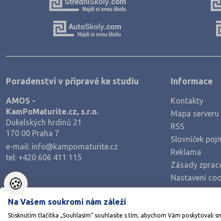
Poradenství v přípravě ke studiu
Informace
AMOS -
Kontakty
KamPoMaturite.cz, s.r.o.
Mapa serveru
Dukelských hrdinů 21
RSS
170 00 Praha 7
Slovníček poj
e-mail:
info@kampomaturite.cz
Reklama
tel:
+420 606 411 115
Zásady zprac
Nastavení coo
🍪
Na Vašem soukromí nám záleží
Stisknutím tlačítka „Souhlasím“ souhlasíte s tím, abychom Vám poskytovali s