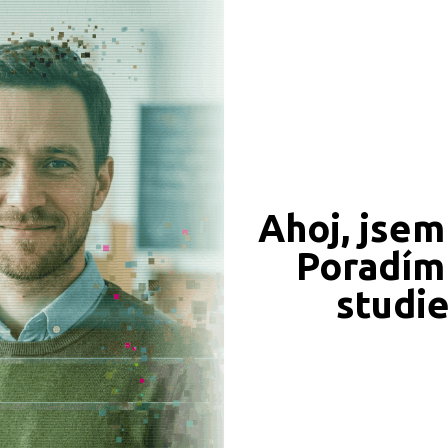
Ahoj, jsem
549 Kč
450 Kč
Poradím 
Objednat
Objednat
studi
339 Kč
331 Kč