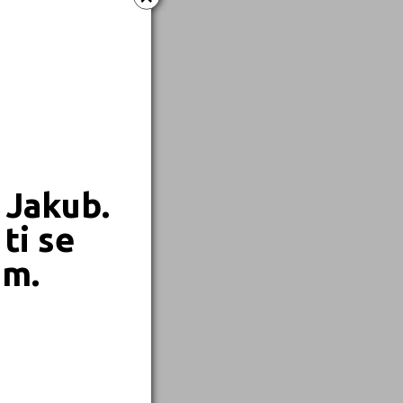
 Jakub.
ti se
em.