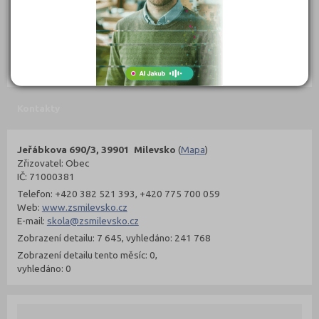
302 Kč
299 Kč
Objednat
Objednat
Kontakty
Jeřábkova 690/3, 39901 Milevsko
(
Mapa
)
Zřizovatel: Obec
IČ: 71000381
Telefon: +420 382 521 393, +420 775 700 059
Web:
www.zsmilevsko.cz
E-mail:
skola@zsmilevsko.cz
Zobrazení detailu: 7 645, vyhledáno: 241 768
Zobrazení detailu tento měsíc: 0,
vyhledáno: 0