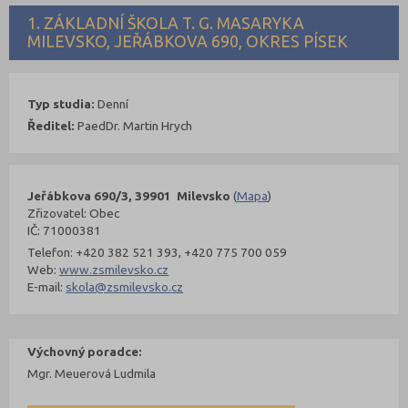
1. ZÁKLADNÍ ŠKOLA T. G. MASARYKA
MILEVSKO, JEŘÁBKOVA 690, OKRES PÍSEK
Typ studia:
Denní
Ředitel:
PaedDr. Martin Hrych
Jeřábkova 690/3, 39901 Milevsko
(
Mapa
)
Zřizovatel: Obec
IČ: 71000381
Telefon: +420 382 521 393, +420 775 700 059
Web:
www.zsmilevsko.cz
E-mail:
skola@zsmilevsko.cz
Výchovný poradce:
Mgr. Meuerová Ludmila