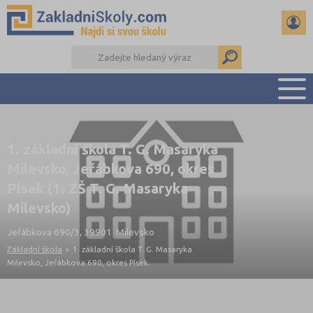
PŘEHLED ŠKOL
1. základní škola T. G. Masaryka
PŘIJÍMAČKY NA SŠ
Milevsko, Jeřábkova 690, okres
RADY A ČLÁNKY
Písek (1. ZŠ T. G. Masaryka
ČTENÁŘSKÝ DENÍK
Milevsko)
DALŠÍ DRUHY ŠKOL
Jeřábkova 690/3, 39901 Milevsko
Základní škola
>
1. základní škola T. G. Masaryka
Milevsko, Jeřábkova 690, okres Písek