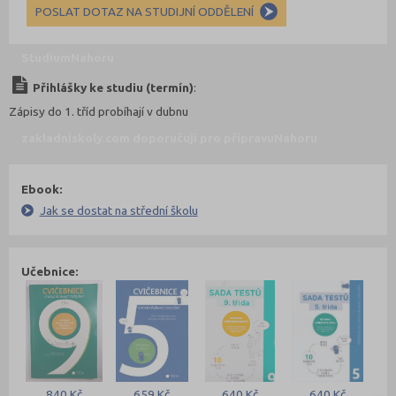
POSLAT DOTAZ NA STUDIJNÍ ODDĚLENÍ
Studium
Nahoru
Přihlášky ke studiu (termín)
:
Zápisy do 1. tříd probíhají v dubnu
zakladniskoly.com doporučují pro přípravu
Nahoru
Ebook:
Jak se dostat na střední školu
Učebnice:
840 Kč
659 Kč
640 Kč
640 Kč