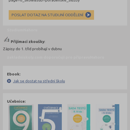
page=o_skole&sub=poradenske_sluzby
POSLAT DOTAZ NA STUDIJNÍ ODDĚLENÍ
Studium
Nahoru
Přijímací zkoušky
:
Zápisy do 1. tříd probíhají v dubnu
zakladniskoly.com doporučují pro přípravu
Nahoru
Ebook:
Jak se dostat na střední školu
Učebnice: