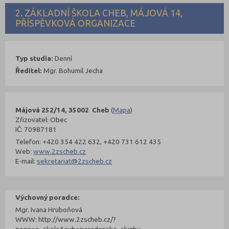
2. ZÁKLADNÍ ŠKOLA CHEB, MÁJOVÁ 14,
PŘÍSPĚVKOVÁ ORGANIZACE
Typ studia:
Denní
Ředitel:
Mgr. Bohumil Jecha
Májová 252/14, 35002 Cheb
(
Mapa
)
Zřizovatel: Obec
IČ: 70987181
Telefon: +420 354 422 632, +420 731 612 435
Web:
www.2zscheb.cz
E-mail:
sekretariat@2zscheb.cz
Výchovný poradce:
Mgr. Ivana Hruboňová
WWW: http://www.2zscheb.cz/?