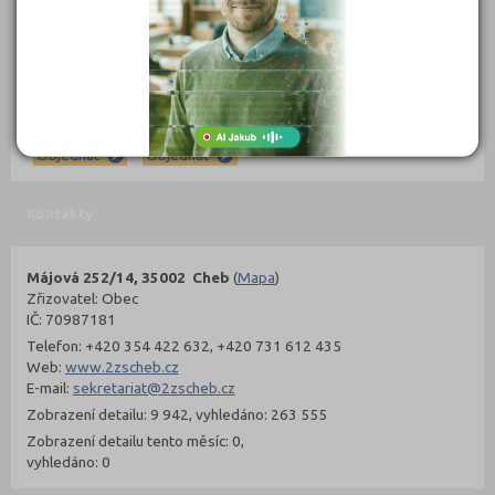
302 Kč
299 Kč
Objednat
Objednat
Kontakty
Májová 252/14, 35002 Cheb
(
Mapa
)
Zřizovatel: Obec
IČ: 70987181
Telefon: +420 354 422 632, +420 731 612 435
Web:
www.2zscheb.cz
E-mail:
sekretariat@2zscheb.cz
Zobrazení detailu: 9 942, vyhledáno: 263 555
Zobrazení detailu tento měsíc: 0,
vyhledáno: 0