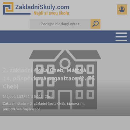
PŘEHLED ŠKOL
PŘIJÍMAČKY NA SŠ
2. základní škola Cheb, Májová
RADY A ČLÁNKY
14, příspěvková organizace (2. ZŠ
ČTENÁŘSKÝ DENÍK
Cheb)
DALŠÍ DRUHY ŠKOL
Májová 252/14, 35002 Cheb
Základní škola
>
2. základní škola Cheb, Májová 14,
příspěvková organizace