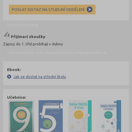
POSLAT DOTAZ NA STUDIJNÍ ODDĚLENÍ
Studium
Nahoru
Přijímací zkoušky
:
Zápisy do 1. tříd probíhají v dubnu
zakladniskoly.com doporučují pro přípravu
Nahoru
Ebook:
Jak se dostat na střední školu
Učebnice: