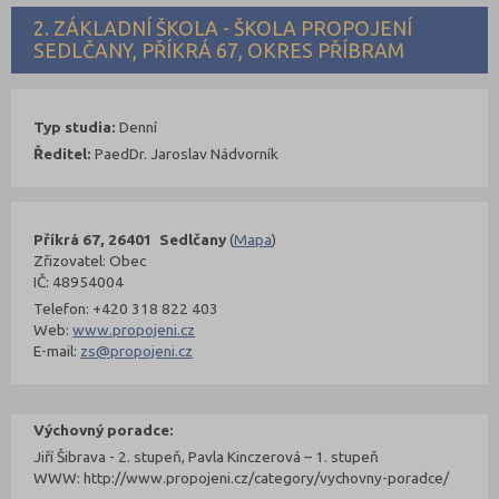
2. ZÁKLADNÍ ŠKOLA - ŠKOLA PROPOJENÍ
SEDLČANY, PŘÍKRÁ 67, OKRES PŘÍBRAM
Typ studia:
Denní
Ředitel:
PaedDr. Jaroslav Nádvorník
Příkrá 67, 26401 Sedlčany
(
Mapa
)
Zřizovatel: Obec
IČ: 48954004
Telefon: +420 318 822 403
Web:
www.propojeni.cz
E-mail:
zs@propojeni.cz
Výchovný poradce:
Jiří Šibrava - 2. stupeň, Pavla Kinczerová – 1. stupeň
WWW: http://www.propojeni.cz/category/vychovny-poradce/