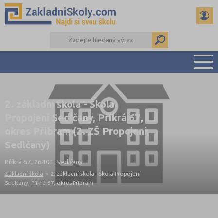
PŘEHLED ŠKOL
2. základní škola - Škola
PŘIJÍMAČKY NA SŠ
Propojení Sedlčany, Příkrá 67,
RADY A ČLÁNKY
okres Příbram (2. ZŠ Propojení,
ČTENÁŘSKÝ DENÍK
Sedlčany)
DALŠÍ DRUHY ŠKOL
Příkrá 67, 26401 Sedlčany
Základní škola
>
2. základní škola - Škola Propojení
Sedlčany, Příkrá 67, okres Příbram