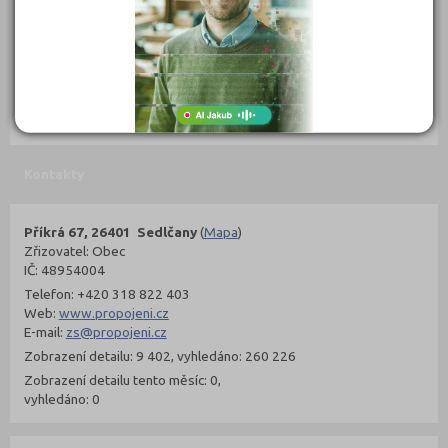
302 Kč
299 Kč
Objednat
Objednat
Kontakty
Příkrá 67, 26401 Sedlčany
(
Mapa
)
Zřizovatel: Obec
IČ: 48954004
Telefon: +420 318 822 403
Web:
www.propojeni.cz
E-mail:
zs@propojeni.cz
Zobrazení detailu: 9 402, vyhledáno: 260 226
Zobrazení detailu tento měsíc: 0,
vyhledáno: 0