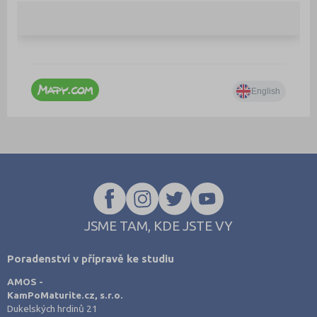
JSME TAM, KDE JSTE VY
Poradenství v přípravě ke studiu
AMOS -
KamPoMaturite.cz, s.r.o.
Dukelských hrdinů 21