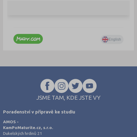
JSME TAM, KDE JSTE VY
Poradenství v přípravě ke studiu
AMOS -
KamPoMaturite.cz, s.r.o.
Dukelských hrdinů 21