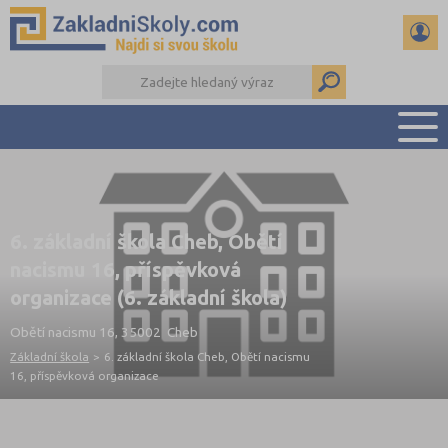
PŘEHLED ŠKOL
PŘIJÍMAČKY NA SŠ
6. základní škola Cheb, Obětí
RADY A ČLÁNKY
nacismu 16, příspěvková
ČTENÁŘSKÝ DENÍK
organizace (6. základní škola)
DALŠÍ DRUHY ŠKOL
Obětí nacismu 16, 35002 Cheb
Základní škola
>
6. základní škola Cheb, Obětí nacismu
16, příspěvková organizace