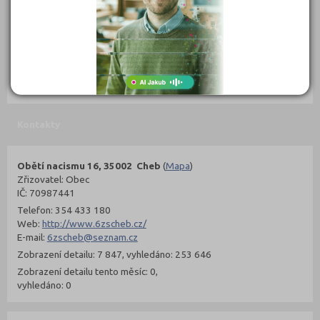
302 Kč
299 Kč
Objednat
Objednat
Kontakty
Obětí nacismu 16, 35002 Cheb
(
Mapa
)
Zřizovatel: Obec
IČ: 70987441
Telefon: 354 433 180
Web:
http://www.6zscheb.cz/
E-mail:
6zscheb@seznam.cz
Zobrazení detailu: 7 847, vyhledáno: 253 646
Zobrazení detailu tento měsíc: 0,
vyhledáno: 0