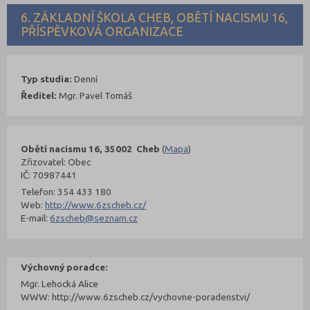
6. ZÁKLADNÍ ŠKOLA CHEB, OBĚTÍ NACISMU 16,
PŘÍSPĚVKOVÁ ORGANIZACE
Typ studia:
Denní
Ředitel:
Mgr. Pavel Tomáš
Obětí nacismu 16, 35002 Cheb
(
Mapa
)
Zřizovatel: Obec
IČ: 70987441
Telefon: 354 433 180
Web:
http://www.6zscheb.cz/
E-mail:
6zscheb@seznam.cz
Výchovný poradce:
Mgr. Lehocká Alice
WWW: http://www.6zscheb.cz/vychovne-poradenstvi/