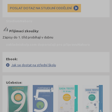
POSLAT DOTAZ NA STUDIJNÍ ODDĚLENÍ
Studium
Nahoru
Přijímací zkoušky
:
Zápisy do 1. tříd probíhají v dubnu
zakladniskoly.com doporučují pro přípravu
Nahoru
Ebook:
Jak se dostat na střední školu
Učebnice: