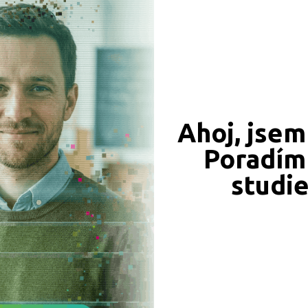
549 Kč
450 Kč
Ahoj, jsem
Objednat
Objednat
Poradím 
studi
339 Kč
331 Kč
Objednat
Objednat