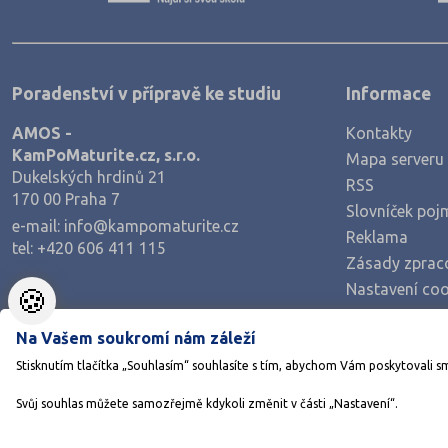
Poradenství v přípravě ke studiu
Informace
AMOS -
Kontakty
KamPoMaturite.cz, s.r.o.
Mapa serveru
Dukelských hrdinů 21
RSS
170 00 Praha 7
Slovníček poj
e-mail:
info@kampomaturite.cz
Reklama
tel:
+420 606 411 115
Zásady zprac
Nastavení coo
🍪
Na Vašem soukromí nám záleží
Stisknutím tlačítka „Souhlasím“ souhlasíte s tím, abychom Vám poskytovali s
Svůj souhlas můžete samozřejmě kdykoli změnit v části „Nastavení“.
©1