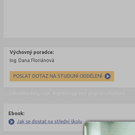
Výchovný poradce:
Ing. Dana Floriánová
POSLAT DOTAZ NA STUDIJNÍ ODDĚLENÍ
zakladniskoly.com doporučují pro přípravu
Nahoru
Ebook:
Jak se dostat na střední školu