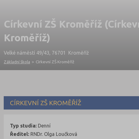
Církevní ZŠ Kroměříž (Církev
Kroměříž)
Velké náměstí 49/43, 76701 Kroměříž
Základní škola
>
Církevní ZŠ Kroměříž
CÍRKEVNÍ ZŠ KROMĚŘÍŽ
Typ studia:
Denní
Ředitel:
RNDr. Olga Loučková