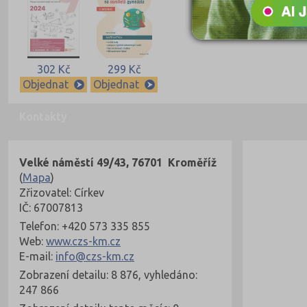
302 Kč
299 Kč
Objednat
Objednat
Kontakty
Velké náměstí 49/43, 76701 Kroměříž
(
Mapa
)
Zřizovatel: Církev
IČ: 67007813
Telefon: +420 573 335 855
Web:
www.czs-km.cz
E-mail:
info@czs-km.cz
Zobrazení detailu: 8 876, vyhledáno:
247 866