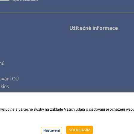
Užitečné informace
mů
ování OÚ
kies
Stáhněte si aplikaci Adresář škol
mysluplné a užitečné služby na základě Vašich údajů o sledování procházení web
998-2026
AMOS KamPoMaturite.cz
, s.r.o., stránky vytvořilo
An
SOUHLASÍM
Nastavení