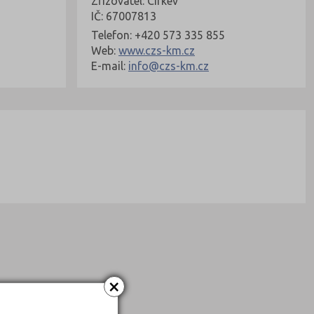
Zřizovatel: Církev
IČ: 67007813
Telefon: +420 573 335 855
Web:
www.czs-km.cz
E-mail:
info@czs-km.cz
×