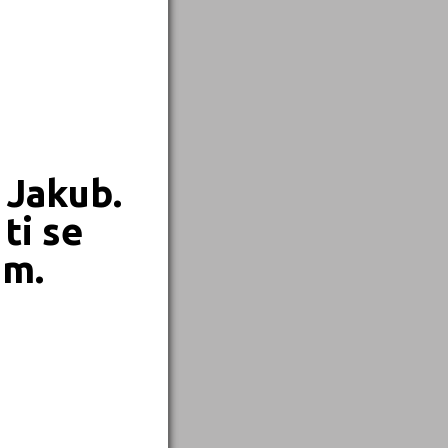
 Jakub.
ti se
em.