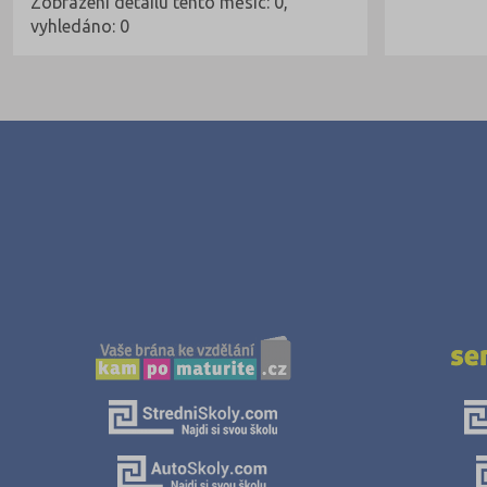
Zobrazení detailu tento měsíc: 0,
vyhledáno: 0