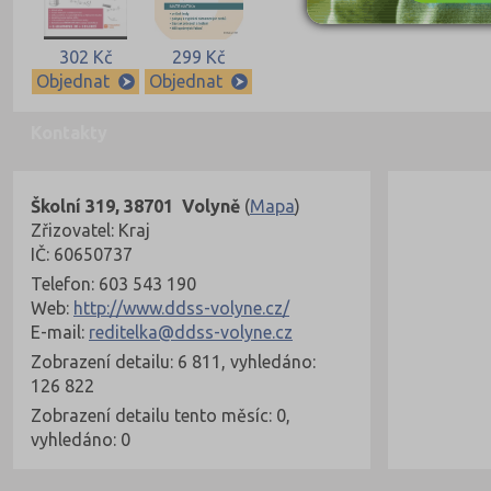
302 Kč
299 Kč
Objednat
Objednat
Kontakty
Školní 319, 38701 Volyně
(
Mapa
)
Zřizovatel: Kraj
IČ: 60650737
Telefon: 603 543 190
Web:
http://www.ddss-volyne.cz/
E-mail:
reditelka@ddss-volyne.cz
Zobrazení detailu: 6 811, vyhledáno:
126 822
Zobrazení detailu tento měsíc: 0,
vyhledáno: 0