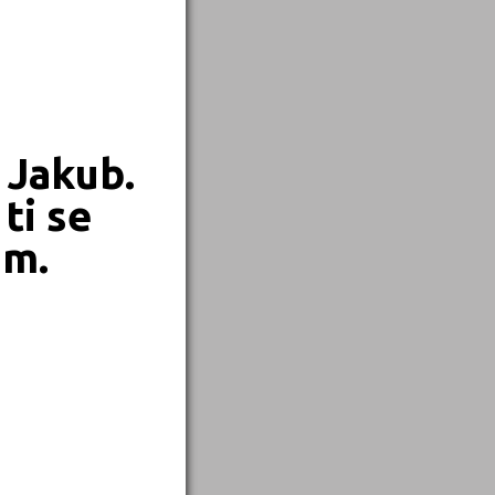
 Jakub.
ti se
em.