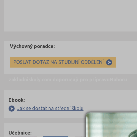
Výchovný poradce:
POSLAT DOTAZ NA STUDIJNÍ ODDĚLENÍ
zakladniskoly.com doporučují pro přípravu
Nahoru
Ebook:
Jak se dostat na střední školu
Učebnice: