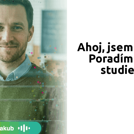
549 Kč
450 Kč
Ahoj, jsem
Objednat
Objednat
Poradím 
studi
339 Kč
331 Kč
Objednat
Objednat