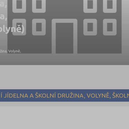
a,
a,
olyně)
žina, Volyně,
 JÍDELNA A ŠKOLNÍ DRUŽINA, VOLYNĚ, ŠKOLN