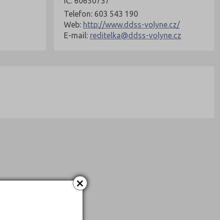
IČ: 60650737
Telefon: 603 543 190
Web:
http://www.ddss-volyne.cz/
E-mail:
reditelka@ddss-volyne.cz
×