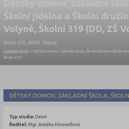
Dětský domov, Základní škol
Školní jídelna a Školní družin
Volyně, Školní 319 (DD, ZŠ V
Školní 319, 38701 Volyně
Základní škola
>
Dětský domov, Základní škola, Školní jídelna a Školní dru
Školní 319
DĚTSKÝ DOMOV, ZÁKLADNÍ ŠKOLA, ŠKOLNÍ
Typ studia:
Denní
Ředitel:
Mgr. Anežka Hosnedlová