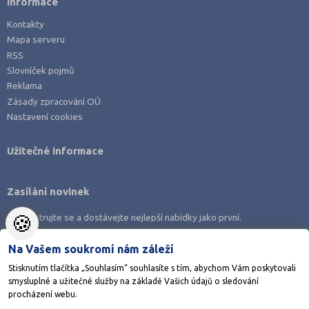
Informace
Kontakty
Mapa serveru
RSS
Slovníček pojmů
Reklama
Zásady zpracování OÚ
Nastavení cookies
Užitečné informace
Zasílání novinek
🍪
Zaregistrujte se a dostávejte nejlepší nabídky jako první.
Na Vašem soukromí nám záleží
Stisknutím tlačítka „Souhlasím“ souhlasíte s tím, abychom Vám poskytovali
smysluplné a užitečné služby na základě Vašich údajů o sledování
Stáhněte si aplikaci Adresář škol
procházení webu.