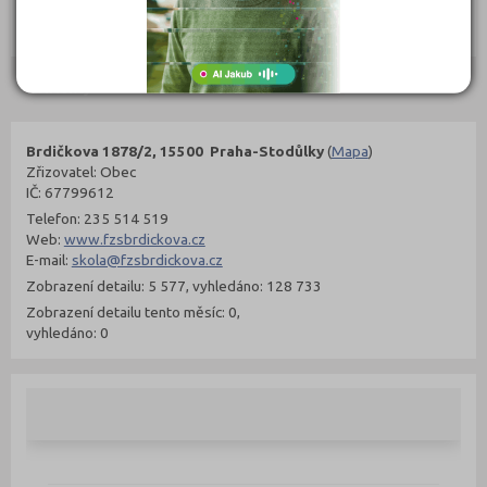
302 Kč
299 Kč
Objednat
Objednat
Kontakty
Brdičkova 1878/2, 15500 Praha-Stodůlky
(
Mapa
)
Zřizovatel: Obec
IČ: 67799612
Telefon: 235 514 519
Web:
www.fzsbrdickova.cz
E-mail:
skola@fzsbrdickova.cz
Zobrazení detailu: 5 577, vyhledáno: 128 733
Zobrazení detailu tento měsíc: 0,
vyhledáno: 0