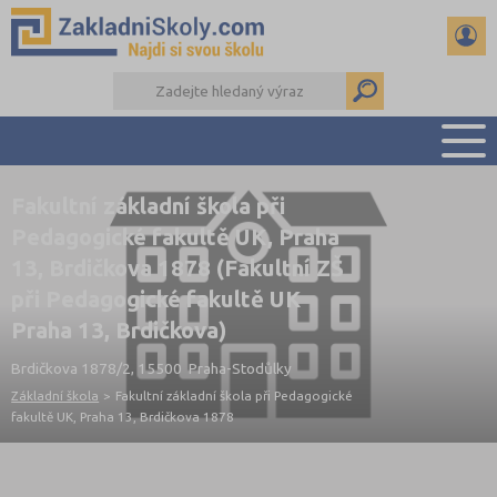
Fakultní základní škola při
PŘEHLED ŠKOL
Pedagogické fakultě UK, Praha
PŘIJÍMAČKY NA SŠ
13, Brdičkova 1878 (Fakultní ZŠ
RADY A ČLÁNKY
při Pedagogické fakultě UK
ČTENÁŘSKÝ DENÍK
Praha 13, Brdičkova)
DALŠÍ DRUHY ŠKOL
Brdičkova 1878/2, 15500 Praha-Stodůlky
Základní škola
>
Fakultní základní škola při Pedagogické
fakultě UK, Praha 13, Brdičkova 1878