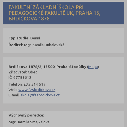
FAKULTNÍ ZÁKLADNÍ ŠKOLA PŘI
PEDAGOGICKÉ FAKULTĚ UK, PRAHA 13,
BRDIČKOVA 1878
Typ studia:
Denní
Ředitel:
Mgr. Kamila Hubalovská
Brdičkova 1878/2, 15500 Praha-Stodůlky
(
Mapa
)
Zřizovatel: Obec
IČ: 67799612
Telefon: 235 514 519
Web:
www.fzsbrdickova.cz
E-mail:
skola@fzsbrdickova.cz
Výchovný poradce:
Mgr. Jarmila Smejkalová