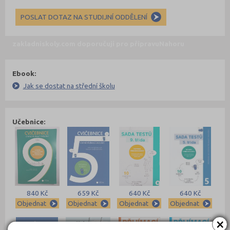
POSLAT DOTAZ NA STUDIJNÍ ODDĚLENÍ
zakladniskoly.com doporučují pro přípravu
Nahoru
Ebook:
Jak se dostat na střední školu
Učebnice:
840 Kč
659 Kč
640 Kč
640 Kč
Objednat
Objednat
Objednat
Objednat
×