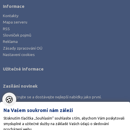
Informace
Kontakty
Mapa serveru
RSS
Slovníček pojmů
Reklama
Zásady zpracování OÚ
Nastavení cookies
Užitečné informace
Zasílání novinek
🍪
Zaregistrujte se a dostávejte nejlepší nabídky jako první.
Na Vašem soukromí nám záleží
Stisknutím tlačítka „Souhlasím“ souhlasíte s tím, abychom Vám poskytovali
smysluplné a užitečné služby na základě Vašich údajů o sledování
Stáhněte si aplikaci Adresář škol
procházení webu.