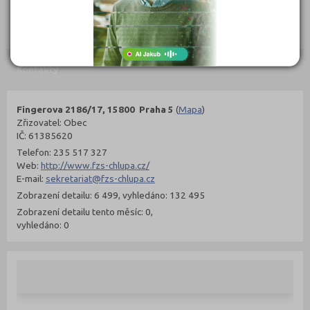
302 Kč
299 Kč
Objednat
Objednat
Kontakty
Fingerova 2186/17, 15800 Praha 5
(
Mapa
)
Zřizovatel: Obec
IČ: 61385620
Telefon: 235 517 327
Web:
http://www.fzs-chlupa.cz/
E-mail:
sekretariat@fzs-chlupa.cz
Zobrazení detailu: 6 499, vyhledáno: 132 495
Zobrazení detailu tento měsíc: 0,
vyhledáno: 0