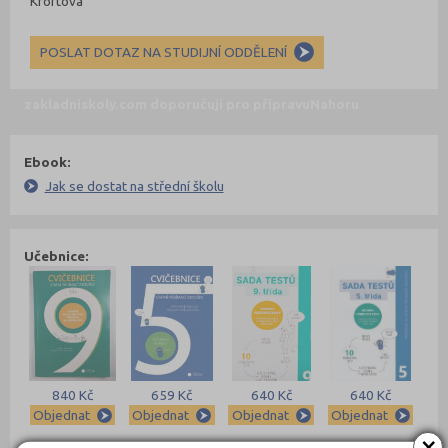
Kroftová
POSLAT DOTAZ NA STUDIJNÍ ODDĚLENÍ
zakladniskoly.com doporučují pro přípravu
Nahoru
Ebook:
Jak se dostat na střední školu
Učebnice:
840 Kč
659 Kč
640 Kč
640 Kč
Objednat
Objednat
Objednat
Objednat
×