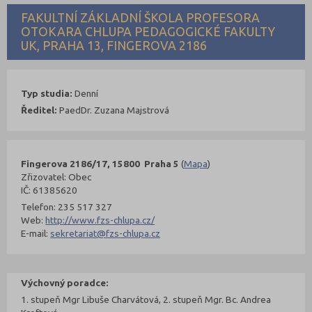
FAKULTNÍ ZÁKLADNÍ ŠKOLA PROFESORA
OTOKARA CHLUPA PEDAGOGICKÉ FAKULTY
UK, PRAHA 13, FINGEROVA 2186
Typ studia:
Denní
Ředitel:
PaedDr. Zuzana Majstrová
Fingerova 2186/17, 15800 Praha 5
(
Mapa
)
Zřizovatel: Obec
IČ: 61385620
Telefon: 235 517 327
Web:
http://www.fzs-chlupa.cz/
E-mail:
sekretariat@fzs-chlupa.cz
Výchovný poradce:
1. stupeň Mgr Libuše Charvátová, 2. stupeň Mgr. Bc. Andrea