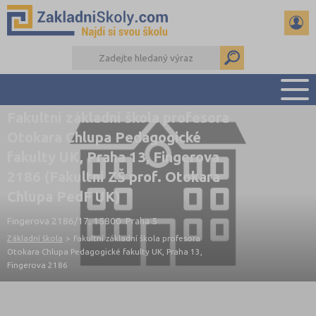
Fakultní základní škola profesora
PŘEHLED ŠKOL
Otokara Chlupa Pedagogické
PŘIJÍMAČKY NA SŠ
fakulty UK, Praha 13, Fingerova
RADY A ČLÁNKY
2186 (Fakultní ZŠ prof. Otokara
ČTENÁŘSKÝ DENÍK
Chlupa PedF UK)
DALŠÍ DRUHY ŠKOL
Fingerova 2186/17, 15800 Praha 5
Základní škola
>
Fakultní základní škola profesora
Otokara Chlupa Pedagogické fakulty UK, Praha 13,
Fingerova 2186