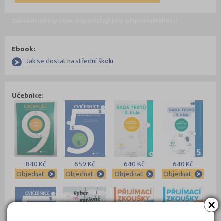
zakladniskoly.com doporučují pro přípravu
Nahoru
Ebook:
Jak se dostat na střední školu
Učebnice:
840 Kč
659 Kč
640 Kč
640 Kč
Objednat
Objednat
Objednat
Objednat
×