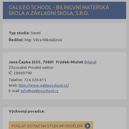
GALILEO SCHOOL - BILINGVNÍ MATEŘSKÁ
ŠKOLA A ZÁKLADNÍ ŠKOLA, S.R.O.
Typ studia:
Denní
Ředitel:
Mgr. Věra Mikolášová
Jana Čapka 2555, 73801 Frýdek-Místek
(
Mapa
)
Zřizovatel: Privátní sektor
IČ: 28660790
Telefon: 724 326 815
Web:
http://www.galileoschool.cz/
E-mail:
info@galileoschool.cz
Výchovný poradce:
POSLAT DOTAZ NA STUDIJNÍ ODDĚLENÍ