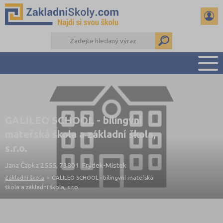
PŘEHLED ŠKOL
PŘIJÍMAČKY NA SŠ
GALILEO SCHOOL - bilingvní
RADY A ČLÁNKY
mateřská škola a základní škola,
ČTENÁŘSKÝ DENÍK
s.r.o.
DALŠÍ DRUHY ŠKOL
Jana Čapka 2555, 73801 Frýdek-Místek
Základní škola
>
GALILEO SCHOOL - bilingvní mateřská
škola a základní škola, s.r.o.