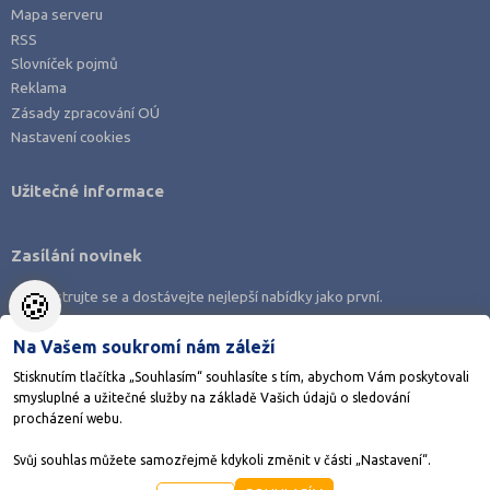
Mapa serveru
RSS
Slovníček pojmů
Reklama
Zásady zpracování OÚ
Nastavení cookies
Užitečné informace
Zasílání novinek
🍪
Zaregistrujte se a dostávejte nejlepší nabídky jako první.
Na Vašem soukromí nám záleží
Stisknutím tlačítka „Souhlasím“ souhlasíte s tím, abychom Vám poskytovali
smysluplné a užitečné služby na základě Vašich údajů o sledování
Stáhněte si aplikaci Adresář škol
procházení webu.
Svůj souhlas můžete samozřejmě kdykoli změnit v části „Nastavení“.
©1998-2026
AMOS KamPoMaturite.cz
, s.r.o., stránky vytvořilo
Anawe