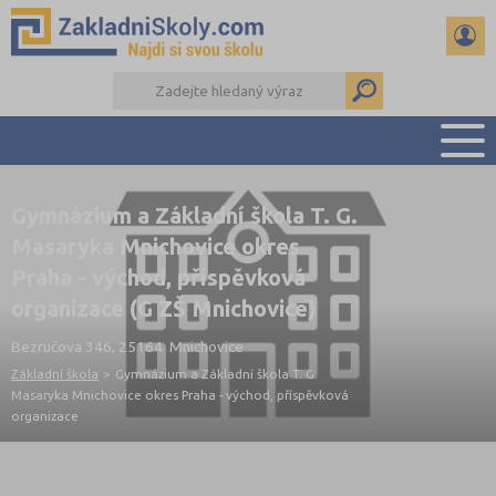
PŘEHLED ŠKOL
Gymnázium a Základní škola T. G.
PŘIJÍMAČKY NA SŠ
Masaryka Mnichovice okres
RADY A ČLÁNKY
Praha - východ, příspěvková
ČTENÁŘSKÝ DENÍK
organizace (G ZŠ Mnichovice)
DALŠÍ DRUHY ŠKOL
Bezručova 346, 25164 Mnichovice
Základní škola
>
Gymnázium a Základní škola T. G.
Masaryka Mnichovice okres Praha - východ, příspěvková
organizace