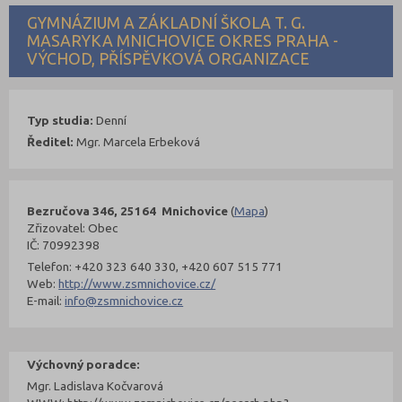
GYMNÁZIUM A ZÁKLADNÍ ŠKOLA T. G.
MASARYKA MNICHOVICE OKRES PRAHA -
VÝCHOD, PŘÍSPĚVKOVÁ ORGANIZACE
Typ studia:
Denní
Ředitel:
Mgr. Marcela Erbeková
Bezručova 346, 25164 Mnichovice
(
Mapa
)
Zřizovatel: Obec
IČ: 70992398
Telefon: +420 323 640 330, +420 607 515 771
Web:
http://www.zsmnichovice.cz/
E-mail:
info@zsmnichovice.cz
Výchovný poradce:
Mgr. Ladislava Kočvarová