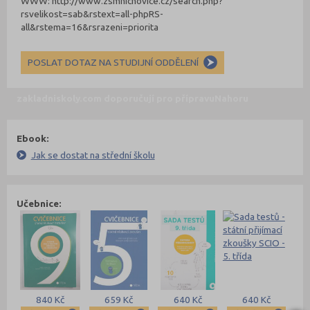
WWW: http://www.zsmnichovice.cz/search.php?
rsvelikost=sab&rstext=all-phpRS-
all&rstema=16&rsrazeni=priorita
POSLAT DOTAZ NA STUDIJNÍ ODDĚLENÍ
zakladniskoly.com doporučují pro přípravu
Nahoru
Ebook:
Jak se dostat na střední školu
Učebnice:
840 Kč
659 Kč
640 Kč
640 Kč