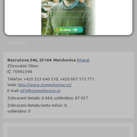
302 Kč
299 Kč
Objednat
Objednat
Kontakty
Bezručova 346, 25164 Mnichovice
(
Mapa
)
Zřizovatel: Obec
IČ: 70992398
Telefon: +420 323 640 330, +420 607 515 771
Web:
http://www.zsmnichovice.cz/
E-mail:
info@zsmnichovice.cz
Zobrazení detailu: 6 684, vyhledáno: 87 027
Zobrazení detailu tento měsíc: 0,
vyhledáno: 0