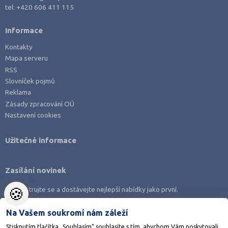
tel:
+420 606 411 115
Informace
Kontakty
Mapa serveru
RSS
Slovníček pojmů
Reklama
Zásady zpracování OÚ
Nastavení cookies
Užitečné informace
Zasílání novinek
🍪
Zaregistrujte se a dostávejte nejlepší nabídky jako první.
Na Vašem soukromí nám záleží
Stisknutím tlačítka „Souhlasím“ souhlasíte s tím, abychom Vám poskytovali