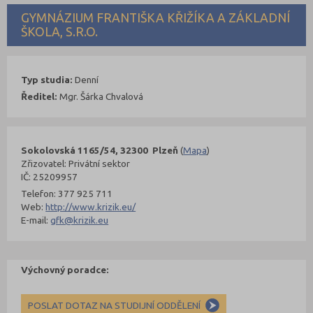
GYMNÁZIUM FRANTIŠKA KŘIŽÍKA A ZÁKLADNÍ
ŠKOLA, S.R.O.
Typ studia:
Denní
Ředitel:
Mgr. Šárka Chvalová
Sokolovská 1165/54, 32300 Plzeň
(
Mapa
)
Zřizovatel: Privátní sektor
IČ: 25209957
Telefon: 377 925 711
Web:
http://www.krizik.eu/
E-mail:
gfk@krizik.eu
Výchovný poradce:
POSLAT DOTAZ NA STUDIJNÍ ODDĚLENÍ