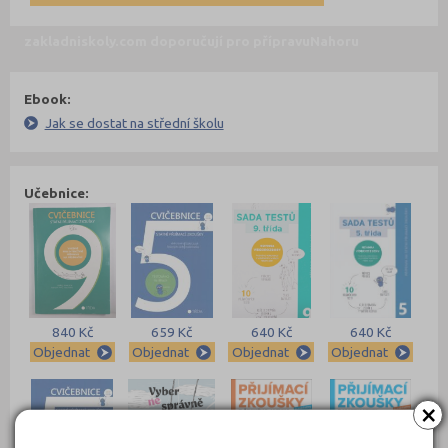
zakladniskoly.com doporučují pro přípravu
Nahoru
Ebook:
Jak se dostat na střední školu
Učebnice:
840 Kč
659 Kč
640 Kč
640 Kč
Objednat
Objednat
Objednat
Objednat
×