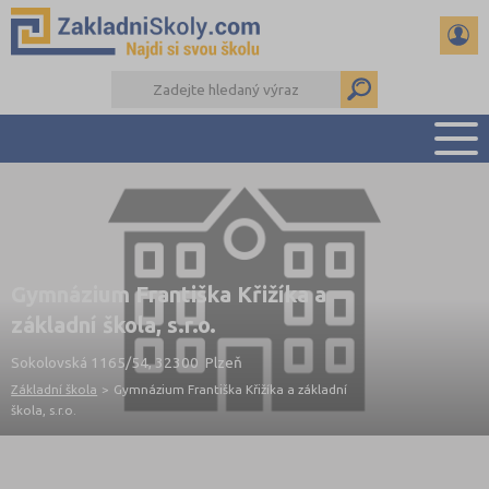
PŘEHLED ŠKOL
PŘIJÍMAČKY NA SŠ
RADY A ČLÁNKY
Gymnázium Františka Křižíka a
ČTENÁŘSKÝ DENÍK
základní škola, s.r.o.
DALŠÍ DRUHY ŠKOL
Sokolovská 1165/54, 32300 Plzeň
Základní škola
>
Gymnázium Františka Křižíka a základní
škola, s.r.o.