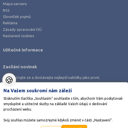
Mapa serveru
RSS
Slovníček pojmů
Reklama
Zásady zpracování OÚ
Nastavení cookies
Užitečné informace
Zasílání novinek
🍪
Zaregistrujte se a dostávejte nejlepší nabídky jako první.
Na Vašem soukromí nám záleží
Stisknutím tlačítka „Souhlasím“ souhlasíte s tím, abychom Vám poskytovali
smysluplné a užitečné služby na základě Vašich údajů o sledování
Stáhněte si aplikaci Adresář škol
procházení webu.
Svůj souhlas můžete samozřejmě kdykoli změnit v části „Nastavení“.
©1998-2026
AMOS KamPoMaturite.cz
, s.r.o., stránky vytvořilo
Anawe