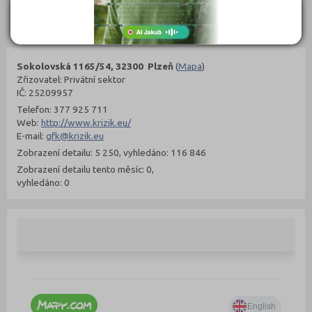
Kontakty
Sokolovská 1165/54, 32300 Plzeň
(
Mapa
)
Zřizovatel: Privátní sektor
IČ: 25209957
Telefon: 377 925 711
Web:
http://www.krizik.eu/
E-mail:
gfk@krizik.eu
Zobrazení detailu: 5 250, vyhledáno: 116 846
Zobrazení detailu tento měsíc: 0,
vyhledáno: 0