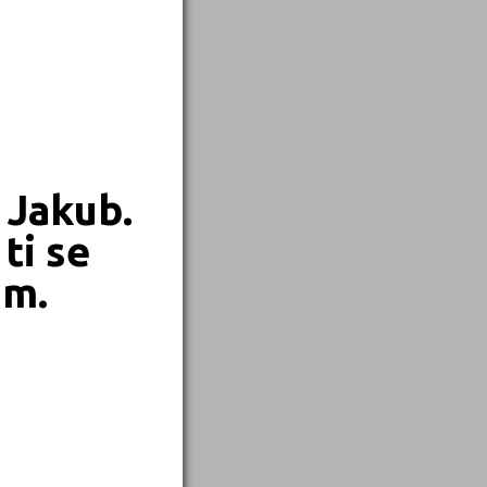
 Jakub.
ti se
em.