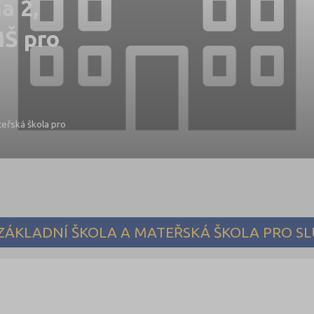
a 2,
MŠ pro
teřská škola pro
ÁKLADNÍ ŠKOLA A MATEŘSKÁ ŠKOLA PRO SLU