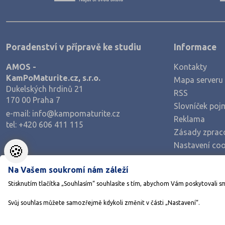
Poradenství v přípravě ke studiu
Informace
AMOS -
Kontakty
KamPoMaturite.cz, s.r.o.
Mapa serveru
Dukelských hrdinů 21
RSS
170 00 Praha 7
Slovníček poj
e-mail:
info@kampomaturite.cz
Reklama
tel:
+420 606 411 115
Zásady zprac
Nastavení coo
🍪
Na Vašem soukromí nám záleží
Stisknutím tlačítka „Souhlasím“ souhlasíte s tím, abychom Vám poskytovali s
Svůj souhlas můžete samozřejmě kdykoli změnit v části „Nastavení“.
©1