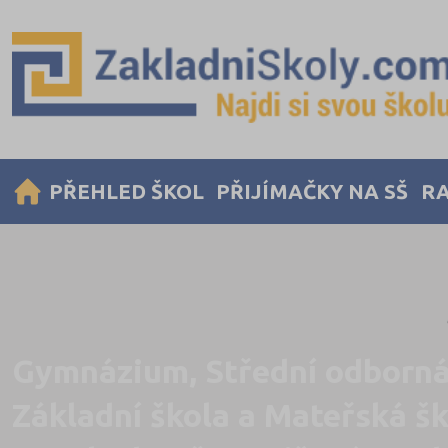
PŘEHLED ŠKOL
PŘIJÍMAČKY NA SŠ
RA
Gymnázium, Střední odborná
Základní škola a Mateřská š