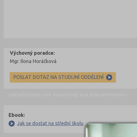
Výchovný poradce:
Mgr. Ilona Horáčková
POSLAT DOTAZ NA STUDIJNÍ ODDĚLENÍ
zakladniskoly.com doporučují pro přípravu
Nahoru
Ebook:
Jak se dostat na střední školu