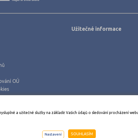
Užitečné informace
mů
ování OÚ
kies
Stáhněte si aplikaci Adresář škol
mysluplné a užitečné služby na základě Vašich údajů o sledování procházení web
998-2026
AMOS KamPoMaturite.cz
, s.r.o., stránky vytvořilo
An
SOUHLASÍM
Nastavení