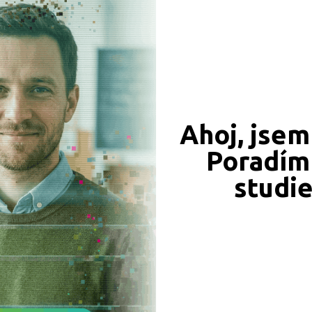
549 Kč
450 Kč
Ahoj, jsem
Objednat
Objednat
Poradím 
studi
339 Kč
331 Kč
Objednat
Objednat