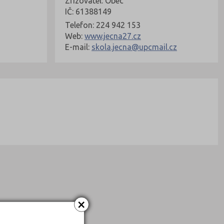
Zřizovatel: Obec
IČ: 61388149
Telefon: 224 942 153
Web:
www.jecna27.cz
E-mail:
skola.jecna@upcmail.cz
×