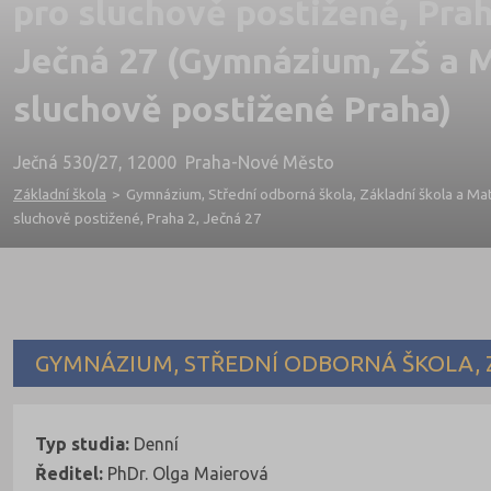
pro sluchově postižené, Prah
Ječná 27 (Gymnázium, ZŠ a 
sluchově postižené Praha)
Ječná 530/27, 12000 Praha-Nové Město
Základní škola
>
Gymnázium, Střední odborná škola, Základní škola a Ma
sluchově postižené, Praha 2, Ječná 27
GYMNÁZIUM, STŘEDNÍ ODBORNÁ ŠKOLA, Z
Typ studia:
Denní
Ředitel:
PhDr. Olga Maierová