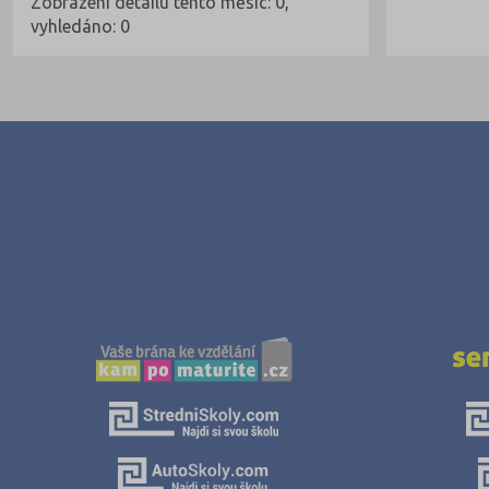
Zobrazení detailu tento měsíc: 0,
vyhledáno: 0