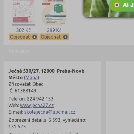
302 Kč
299 Kč
Objednat
Objednat
Kontakty
Ječná 530/27, 12000 Praha-Nové
Město
(
Mapa
)
Zřizovatel: Obec
IČ: 61388149
Telefon: 224 942 153
Web:
www.jecna27.cz
E-mail:
skola.jecna@upcmail.cz
Zobrazení detailu: 6 593, vyhledáno:
131 523