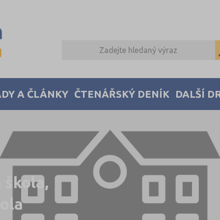
DY A ČLÁNKY
ČTENÁŘSKÝ DENÍK
DALŠÍ D
 škola,
kola