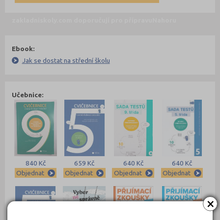
zakladniskoly.com doporučují pro přípravu
Nahoru
Ebook:
Jak se dostat na střední školu
Učebnice:
840 Kč
659 Kč
640 Kč
640 Kč
Objednat
Objednat
Objednat
Objednat
×