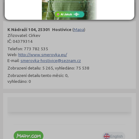
Kontakty
K Nádraží 104, 25301 Hostivice
(
Mapa
)
Zřizovatel: Církev
IČ: 04379314
Telefon: 773 782 535
Web:
http://www.smerovka.eu/
E-mail:
smerovka-hostivice@seznam.cz
Zobrazení detailu: 5 265, vyhledáno: 75 538
Zobrazení detailu tento měsíc: 0,
vyhledáno: 0