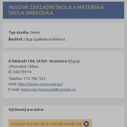
HUSOVA ZÁKLADNÍ ŠKOLA A MATEŘSKÁ
ŠKOLA SMĚROVKA
Typ studia:
Denní
Ředitel:
Olga Spálenka Kühnlová
K Nádraží 104, 25301 Hostivice
(
Mapa
)
Zřizovatel: Církev
IČ: 04379314
Telefon: 773 782 535
Web:
http://www.smerovka.eu/
E-mail:
smerovka-hostivice@seznam.cz
Výchovný poradce:
POSLAT DOTAZ NA STUDIJNÍ ODDĚLENÍ