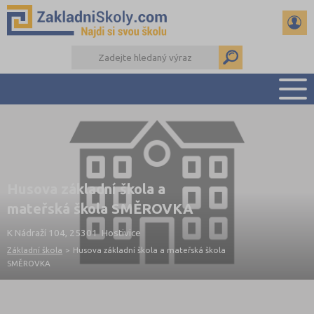
PŘEHLED ŠKOL
PŘIJÍMAČKY NA SŠ
RADY A ČLÁNKY
Husova základní škola a
ČTENÁŘSKÝ DENÍK
mateřská škola SMĚROVKA
DALŠÍ DRUHY ŠKOL
K Nádraží 104, 25301 Hostivice
Základní škola
>
Husova základní škola a mateřská škola
SMĚROVKA