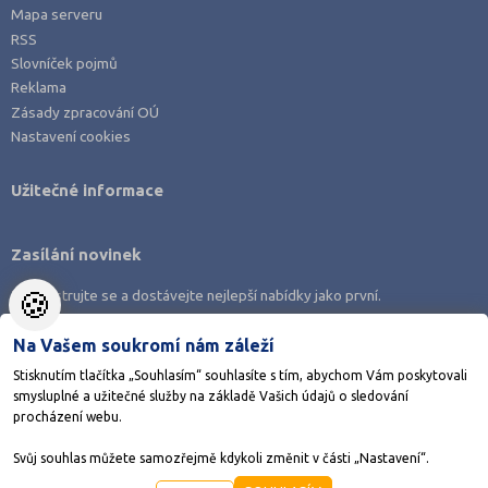
Mapa serveru
RSS
Slovníček pojmů
Reklama
Zásady zpracování OÚ
Nastavení cookies
Užitečné informace
Zasílání novinek
🍪
Zaregistrujte se a dostávejte nejlepší nabídky jako první.
Na Vašem soukromí nám záleží
Stisknutím tlačítka „Souhlasím“ souhlasíte s tím, abychom Vám poskytovali
smysluplné a užitečné služby na základě Vašich údajů o sledování
Stáhněte si aplikaci Adresář škol
procházení webu.
Svůj souhlas můžete samozřejmě kdykoli změnit v části „Nastavení“.
©1998-2026
AMOS KamPoMaturite.cz
, s.r.o., stránky vytvořilo
Anawe