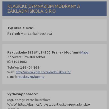
KLASICKÉ GYMNÁZIUM MODŘANY A
ZÁKLADNÍ ŠKOLA, S.R.O.
Typ studia:
Denní
Ředitel:
Mgr. Lenka Rousková
Rakovského 3136/1, 14300 Praha - Modřany
(
Mapa
)
Zřizovatel: Privátní sektor
IČ: 61054682
Telefon: 244 401 864
Web:
http://www.kgm.cz/zakladni-skola-2/
E-mail:
rouskova@kgm.cz
Výchovný poradce:
Mgr. et Mgr. Veronika Králová
WWW: https://kgm.cz/pro-studenty/skolni-poradenske-