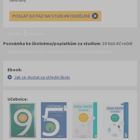
centrum/
POSLAT DOTAZ NA STUDIJNÍ ODDĚLENÍ
Školné
Nahoru
Poznámka ke školnému/poplatkům za studium
: 20 tisíc Kč ročně
zakladniskoly.com doporučují pro přípravu
Nahoru
Ebook:
Jak se dostat na střední školu
Učebnice: