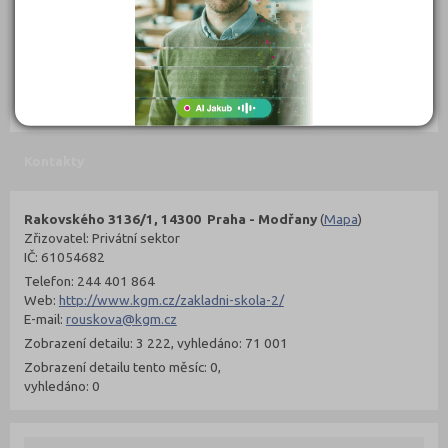
302 Kč
299 Kč
Objednat
Objednat
Kontakty
Rakovského 3136/1, 14300 Praha - Modřany
(
Mapa
)
Zřizovatel: Privátní sektor
IČ: 61054682
Telefon: 244 401 864
Web:
http://www.kgm.cz/zakladni-skola-2/
E-mail:
rouskova@kgm.cz
Zobrazení detailu: 3 222, vyhledáno: 71 001
Zobrazení detailu tento měsíc: 0,
vyhledáno: 0