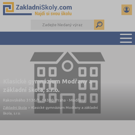
PŘEHLED ŠKOL
PŘIJÍMAČKY NA SŠ
RADY A ČLÁNKY
Klasické gymnázium Modřany a
ČTENÁŘSKÝ DENÍK
základní škola, s.r.o.
DALŠÍ DRUHY ŠKOL
Rakovského 3136/1, 14300 Praha - Modřany
Základní škola
>
Klasické gymnázium Modřany a základní
škola, s.r.o.