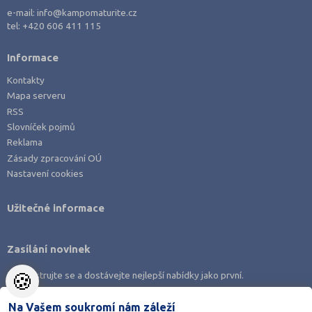
e-mail:
info@kampomaturite.cz
tel:
+420 606 411 115
Informace
Kontakty
Mapa serveru
RSS
Slovníček pojmů
Reklama
Zásady zpracování OÚ
Nastavení cookies
Užitečné informace
Zasílání novinek
🍪
Zaregistrujte se a dostávejte nejlepší nabídky jako první.
Na Vašem soukromí nám záleží