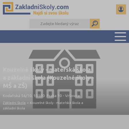
PŘEHLED ŠKOL
PŘIJÍMAČKY NA SŠ
Kouzelné školy - mateřská škola
RADY A ČLÁNKY
a základní škola (Kouzelné školy -
ČTENÁŘSKÝ DENÍK
MŠ a ZŠ)
DALŠÍ DRUHY ŠKOL
Kodaňská 54/10, 10100 Praha 10 - Vršovice
Základní škola
>
Kouzelné školy - mateřská škola a
základní škola