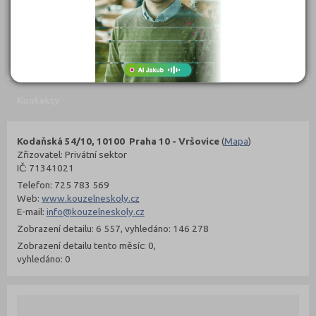
302 Kč
299 Kč
Objednat
Objednat
Kontakty
Kodaňská 54/10, 10100 Praha 10 - Vršovice
(
Mapa
)
Zřizovatel: Privátní sektor
IČ: 71341021
Telefon: 725 783 569
Web:
www.kouzelneskoly.cz
E-mail:
info@kouzelneskoly.cz
Zobrazení detailu: 6 557, vyhledáno: 146 278
Zobrazení detailu tento měsíc: 0,
vyhledáno: 0