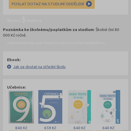
POSLAT DOTAZ NA STUDIJNÍ ODDĚLENÍ
Školné
Nahoru
Poznámka ke školnému/poplatkům za studium
: Školné činí 80
000 Kč ročně.
zakladniskoly.com doporučují pro přípravu
Nahoru
Ebook:
Jak se dostat na střední školu
Učebnice:
840 Kč
659 Kč
640 Kč
640 Kč