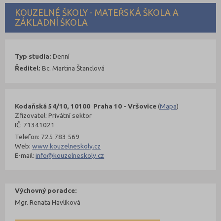
KOUZELNÉ ŠKOLY - MATEŘSKÁ ŠKOLA A
ZÁKLADNÍ ŠKOLA
Typ studia:
Denní
Ředitel:
Bc. Martina Štanclová
Kodaňská 54/10, 10100 Praha 10 - Vršovice
(
Mapa
)
Zřizovatel: Privátní sektor
IČ: 71341021
Telefon: 725 783 569
Web:
www.kouzelneskoly.cz
E-mail:
info@kouzelneskoly.cz
Výchovný poradce:
Mgr. Renata Havlíková