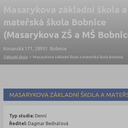
Masarykova základní škola a
mateřská škola Bobnice
(Masarykova ZŠ a MŠ Bobnic
Kovanská 171, 28931 Bobnice
Základní škola
>
Masarykova základní škola a mateřská škola Bobnice
MASARYKOVA ZÁKLADNÍ ŠKOLA A MATEŘ
Typ studia:
Denní
Ředitel:
Dagmar Bednářová