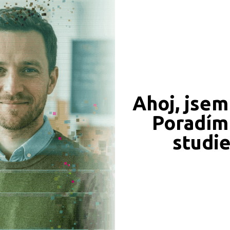
Ahoj, jsem
549 Kč
450 Kč
Objednat
Objednat
Poradím 
studi
339 Kč
331 Kč
Objednat
Objednat