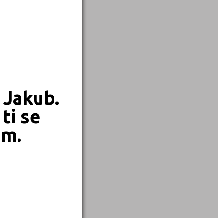
 Jakub.
ti se
em.