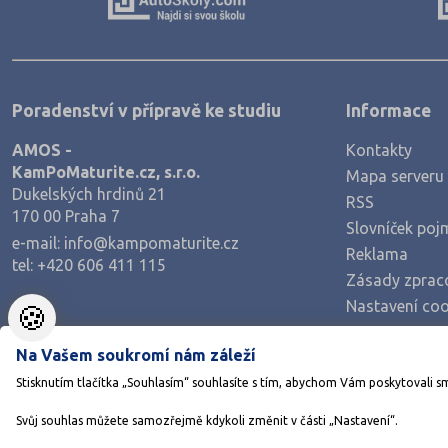
Poradenství v přípravě ke studiu
Informace
AMOS -
Kontakty
KamPoMaturite.cz, s.r.o.
Mapa serveru
Dukelských hrdinů 21
RSS
170 00 Praha 7
Slovníček poj
e-mail:
info@kampomaturite.cz
Reklama
tel:
+420 606 411 115
Zásady zprac
Nastavení coo
🍪
Na Vašem soukromí nám záleží
Stisknutím tlačítka „Souhlasím“ souhlasíte s tím, abychom Vám poskytovali s
Svůj souhlas můžete samozřejmě kdykoli změnit v části „Nastavení“.
©1