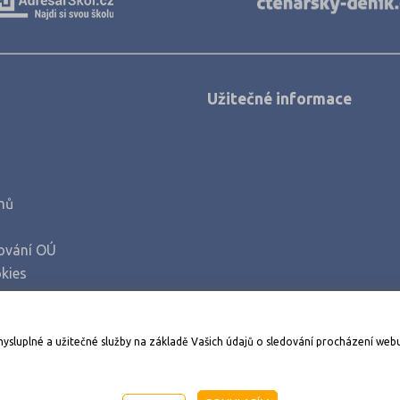
Užitečné informace
mů
ování OÚ
kies
Stáhněte si aplikaci Adresář škol
mysluplné a užitečné služby na základě Vašich údajů o sledování procházení web
998-2026
AMOS KamPoMaturite.cz
, s.r.o., stránky vytvořilo
An