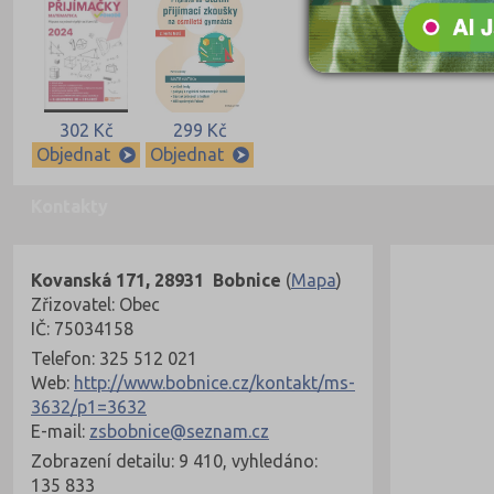
302 Kč
299 Kč
Objednat
Objednat
Kontakty
Kovanská 171, 28931 Bobnice
(
Mapa
)
Zřizovatel: Obec
IČ: 75034158
Telefon: 325 512 021
Web:
http://www.bobnice.cz/kontakt/ms-
3632/p1=3632
E-mail:
zsbobnice@seznam.cz
Zobrazení detailu: 9 410, vyhledáno:
135 833