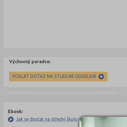
Výchovný poradce:
POSLAT DOTAZ NA STUDIJNÍ ODDĚLENÍ
zakladniskoly.com doporučují pro přípravu
Nahoru
Ebook:
Jak se dostat na střední školu