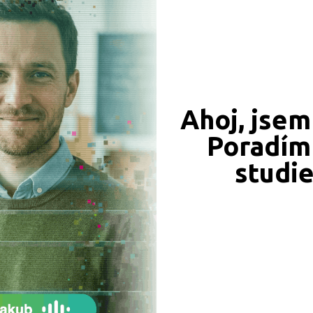
549 Kč
450 Kč
Ahoj, jsem
Objednat
Objednat
Poradím 
studi
339 Kč
331 Kč
Objednat
Objednat