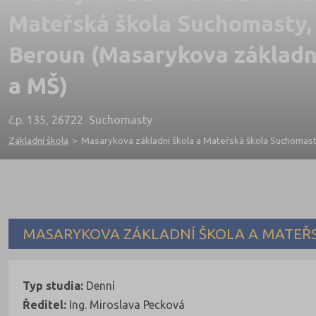
Mateřská škola Suchomasty,
Beroun (Masarykova základn
a MŠ)
č.p. 135, 26722 Suchomasty
Základní škola
>
Masarykova základní škola a Mateřská škola Suchomast
MASARYKOVA ZÁKLADNÍ ŠKOLA A MATEŘ
Typ studia:
Denní
Ředitel:
Ing. Miroslava Pecková