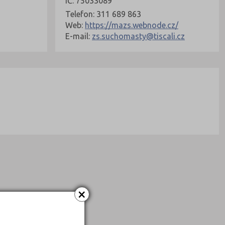
IČ: 75033089
Telefon: 311 689 863
Web:
https://mazs.webnode.cz/
E-mail:
zs.suchomasty@tiscali.cz
×