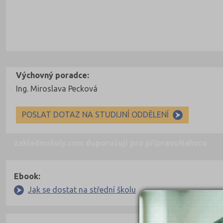
Výchovný poradce:
Ing. Miroslava Pecková
POSLAT DOTAZ NA STUDIJNÍ ODDĚLENÍ
zakladniskoly.com doporučují pro přípravu
Nahoru
Ebook:
Jak se dostat na střední školu