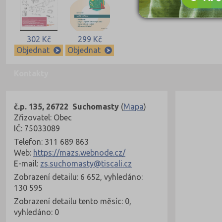
302 Kč
299 Kč
Objednat
Objednat
Kontakty
č.p. 135, 26722 Suchomasty
(
Mapa
)
Zřizovatel: Obec
IČ: 75033089
Telefon: 311 689 863
Web:
https://mazs.webnode.cz/
E-mail:
zs.suchomasty@tiscali.cz
Zobrazení detailu: 6 652, vyhledáno:
130 595
Zobrazení detailu tento měsíc: 0,
vyhledáno: 0