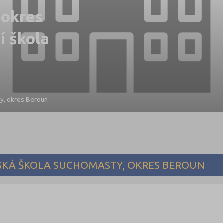
 okres
í škola
y, okres Beroun
SKÁ ŠKOLA SUCHOMASTY, OKRES BEROUN