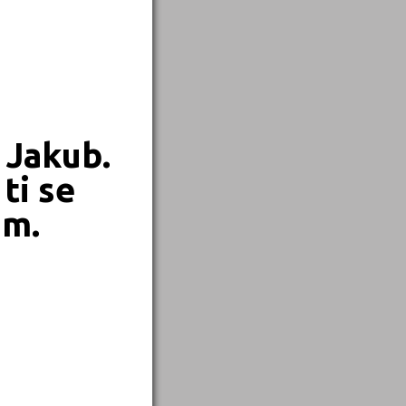
 Jakub.
ti se
em.