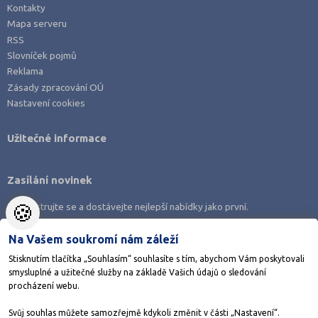
Kontakty
Mapa serveru
RSS
Slovníček pojmů
Reklama
Zásady zpracování OÚ
Nastavení cookies
Užitečné informace
Zasílání novinek
🍪
Zaregistrujte se a dostávejte nejlepší nabídky jako první.
Na Vašem soukromí nám záleží
Stisknutím tlačítka „Souhlasím“ souhlasíte s tím, abychom Vám poskytovali
smysluplné a užitečné služby na základě Vašich údajů o sledování
Stáhněte si aplikaci Adresář škol
procházení webu.
Svůj souhlas můžete samozřejmě kdykoli změnit v části „Nastavení“.