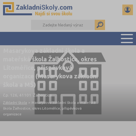
Masarykova základní škola a
PŘEHLED ŠKOL
mateřská škola Žalhostice, okres
PŘIJÍMAČKY NA SŠ
Litoměřice, příspěvková
RADY A ČLÁNKY
organizace (Masarykova základní
ČTENÁŘSKÝ DENÍK
škola a MŠ)
DALŠÍ DRUHY ŠKOL
č.p. 126, 41101 Žalhostice
Základní škola
>
Masarykova základní škola a mateřská
škola Žalhostice, okres Litoměřice, příspěvková
organizace