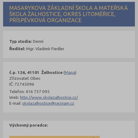
MASARYKOVA ZÁKLADNÍ ŠKOLA A MATEŘSKÁ
ŠKOLA ŽALHOSTICE, OKRES LITOMĚŘICE,
PŘÍSPĚVKOVÁ ORGANIZACE
Typ studia:
Denní
Ředitel:
Mgr. Vladimír Fiedler
č.p. 126, 41101 Žalhostice
(
Mapa
)
Zřizovatel: Obec
IČ: 72745096
Telefon: 416 737 095
Web:
http://www.skolazalhostice.cz/
E-mail:
skolazalhostice@seznam.cz
Výchovný poradce: