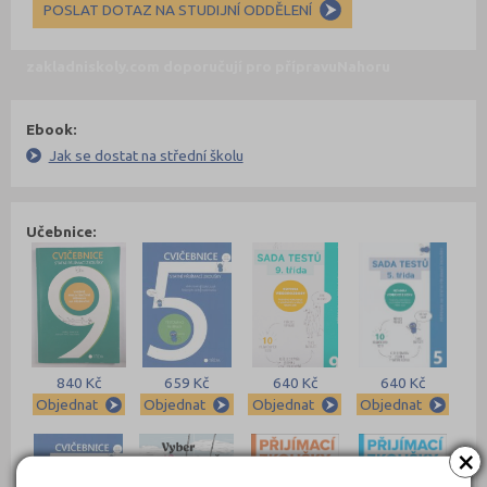
POSLAT DOTAZ NA STUDIJNÍ ODDĚLENÍ
zakladniskoly.com doporučují pro přípravu
Nahoru
Ebook:
Jak se dostat na střední školu
Učebnice:
840 Kč
659 Kč
640 Kč
640 Kč
Objednat
Objednat
Objednat
Objednat
×