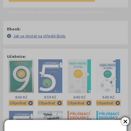
zakladniskoly.com doporučují pro přípravu
Nahoru
Ebook:
Jak se dostat na střední školu
Učebnice:
840 Kč
659 Kč
640 Kč
640 Kč
Objednat
Objednat
Objednat
Objednat
×