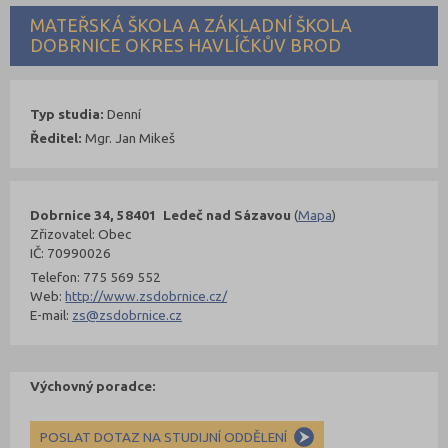
MATEŘSKÁ ŠKOLA A ZÁKLADNÍ ŠKOLA
DOBRNICE OKRES HAVLÍČKŮV BROD
Typ studia:
Denní
Ředitel:
Mgr. Jan Mikeš
Dobrnice 34, 58401 Ledeč nad Sázavou
(
Mapa
)
Zřizovatel: Obec
IČ: 70990026
Telefon: 775 569 552
Web:
http://www.zsdobrnice.cz/
E-mail:
zs@zsdobrnice.cz
Výchovný poradce:
POSLAT DOTAZ NA STUDIJNÍ ODDĚLENÍ