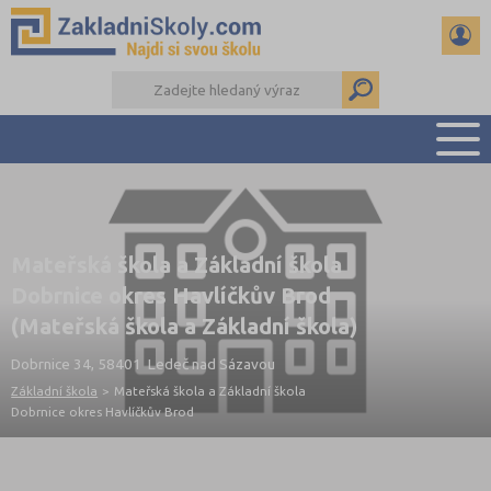
PŘEHLED ŠKOL
PŘIJÍMAČKY NA SŠ
Mateřská škola a Základní škola
RADY A ČLÁNKY
Dobrnice okres Havlíčkův Brod
ČTENÁŘSKÝ DENÍK
(Mateřská škola a Základní škola)
DALŠÍ DRUHY ŠKOL
Dobrnice 34, 58401 Ledeč nad Sázavou
Základní škola
>
Mateřská škola a Základní škola
Dobrnice okres Havlíčkův Brod