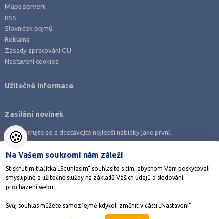
Mapa serveru
RSS
Slovníček pojmů
Reklama
Zásady zpracování OÚ
Nastavení cookies
Užitečné informace
Zasílání novinek
🍪
Zaregistrujte se a dostávejte nejlepší nabídky jako první.
Na Vašem soukromí nám záleží
Stisknutím tlačítka „Souhlasím“ souhlasíte s tím, abychom Vám poskytovali
smysluplné a užitečné služby na základě Vašich údajů o sledování
Stáhněte si aplikaci Adresář škol
procházení webu.
Svůj souhlas můžete samozřejmě kdykoli změnit v části „Nastavení“.
©1998-2026
AMOS KamPoMaturite.cz
, s.r.o., stránky vytvořilo
Anawe