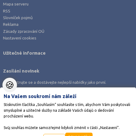
Mapa serveru
RSS
Slovníček pojmů
Reklama
Zásady zpracování OÚ
Nastavení cookies
Užitečné informace
Zasílání novinek
🍪
Zaregistrujte se a dostávejte nejlepší nabídky jako první.
Na Vašem soukromí nám záleží
Stisknutím tlačítka „Souhlasím“ souhlasíte s tím, abychom Vám poskytovali
smysluplné a užitečné služby na základě Vašich údajů o sledování
Stáhněte si aplikaci Adresář škol
procházení webu.
Svůj souhlas můžete samozřejmě kdykoli změnit v části „Nastavení“.
©1998-2026
AMOS KamPoMaturite.cz
, s.r.o., stránky vytvořilo
Anawe