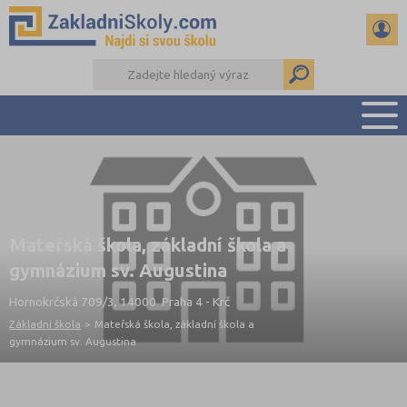
PŘEHLED ŠKOL
PŘIJÍMAČKY NA SŠ
RADY A ČLÁNKY
Mateřská škola, základní škola a
ČTENÁŘSKÝ DENÍK
gymnázium sv. Augustina
DALŠÍ DRUHY ŠKOL
Hornokrčská 709/3, 14000 Praha 4 - Krč
Základní škola
>
Mateřská škola, základní škola a
gymnázium sv. Augustina