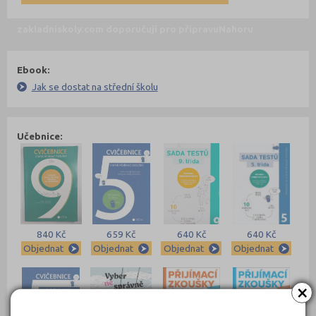
zakladniskoly.com doporučují pro přípravu
Nahoru
Ebook:
Jak se dostat na střední školu
Učebnice:
840 Kč
659 Kč
640 Kč
640 Kč
Objednat
Objednat
Objednat
Objednat
×