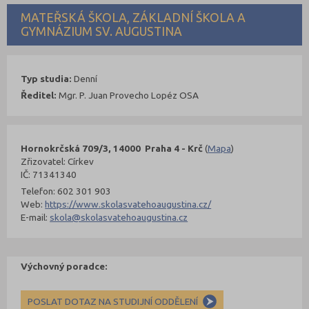
MATEŘSKÁ ŠKOLA, ZÁKLADNÍ ŠKOLA A
GYMNÁZIUM SV. AUGUSTINA
Typ studia:
Denní
Ředitel:
Mgr. P. Juan Provecho Lopéz OSA
Hornokrčská 709/3, 14000 Praha 4 - Krč
(
Mapa
)
Zřizovatel: Církev
IČ: 71341340
Telefon: 602 301 903
Web:
https://www.skolasvatehoaugustina.cz/
E-mail:
skola@skolasvatehoaugustina.cz
Výchovný poradce:
POSLAT DOTAZ NA STUDIJNÍ ODDĚLENÍ