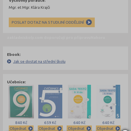
Výchovný poradce:
Mgr. et Mgr. Klára Krajči
POSLAT DOTAZ NA STUDIJNÍ ODDĚLENÍ
zakladniskoly.com doporučují pro přípravu
Nahoru
Ebook:
Jak se dostat na střední školu
Učebnice:
840 Kč
659 Kč
640 Kč
640 Kč
Objednat
Objednat
Objednat
Objednat