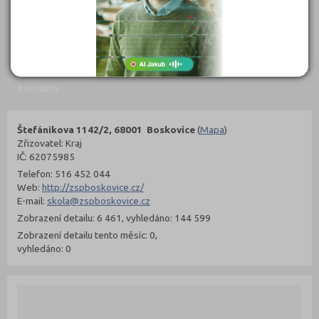
302 Kč
299 Kč
Objednat
Objednat
Kontakty
Štefánikova 1142/2, 68001 Boskovice
(
Mapa
)
Zřizovatel: Kraj
IČ: 62075985
Telefon: 516 452 044
Web:
http://zspboskovice.cz/
E-mail:
skola@zspboskovice.cz
Zobrazení detailu: 6 461, vyhledáno: 144 599
Zobrazení detailu tento měsíc: 0,
vyhledáno: 0