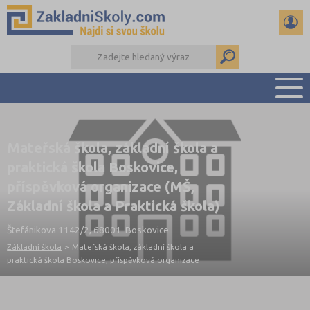
PŘEHLED ŠKOL
Mateřská škola, základní škola a
PŘIJÍMAČKY NA SŠ
praktická škola Boskovice,
RADY A ČLÁNKY
příspěvková organizace (MŠ,
ČTENÁŘSKÝ DENÍK
Základní škola a Praktická škola)
DALŠÍ DRUHY ŠKOL
Štefánikova 1142/2, 68001 Boskovice
Základní škola
>
Mateřská škola, základní škola a
praktická škola Boskovice, příspěvková organizace