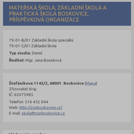
MATEŘSKÁ ŠKOLA, ZÁKLADNÍ ŠKOLA A
PRAKTICKÁ ŠKOLA BOSKOVICE,
PŘÍSPĚVKOVÁ ORGANIZACE
79-01-B/01 Základní škola speciální
79-01-C/01 Základní škola
Typ studia:
Denní
Ředitel:
Mgr. Jana Bousková
Štefánikova 1142/2, 68001 Boskovice
(
Mapa
)
Zřizovatel: Kraj
IČ: 62075985
Telefon: 516 452 044
Web:
http://zspboskovice.cz/
E-mail:
skola@zspboskovice.cz