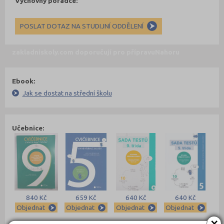
Výchovný poradce:
POSLAT DOTAZ NA STUDIJNÍ ODDĚLENÍ
zakladniskoly.com doporučují pro přípravu
Nahoru
Ebook:
Jak se dostat na střední školu
Učebnice:
840 Kč
659 Kč
640 Kč
640 Kč
Objednat
Objednat
Objednat
Objednat
×