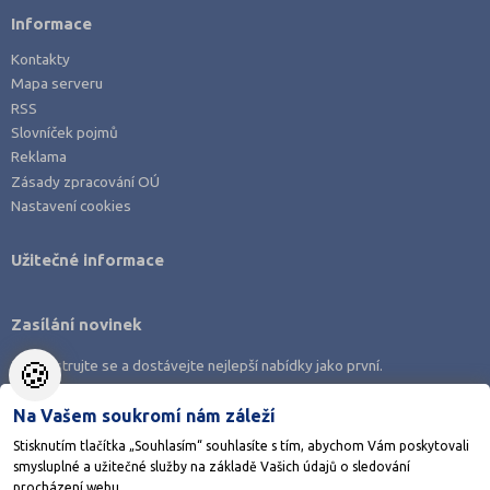
Informace
Kontakty
Mapa serveru
RSS
Slovníček pojmů
Reklama
Zásady zpracování OÚ
Nastavení cookies
Užitečné informace
Zasílání novinek
🍪
Zaregistrujte se a dostávejte nejlepší nabídky jako první.
Na Vašem soukromí nám záleží
Stisknutím tlačítka „Souhlasím“ souhlasíte s tím, abychom Vám poskytovali
smysluplné a užitečné služby na základě Vašich údajů o sledování
Stáhněte si aplikaci Adresář škol
procházení webu.