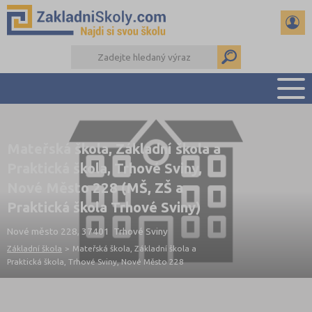
PŘEHLED ŠKOL
Mateřská škola, Základní škola a
PŘIJÍMAČKY NA SŠ
Praktická škola, Trhové Sviny,
RADY A ČLÁNKY
Nové Město 228 (MŠ, ZŠ a
ČTENÁŘSKÝ DENÍK
Praktická škola Trhové Sviny)
DALŠÍ DRUHY ŠKOL
Nové město 228, 37401 Trhové Sviny
Základní škola
>
Mateřská škola, Základní škola a
Praktická škola, Trhové Sviny, Nové Město 228