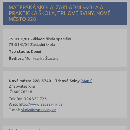
MATEŘSKÁ ŠKOLA, ZÁKLADNÍ ŠKOLA A
PRAKTICKÁ ŠKOLA, TRHOVÉ SVINY, NOVÉ
MĚSTO 228
79-01-B/01 Základní škola speciální
79-01-C/01 Základní škola
Typ studia:
Denní
Ředitel:
Mgr. Ivanka Šťastná
Nové město 228, 37401 Trhové Sviny
(
Mapa
)
Zřizovatel: Kraj
IČ: 60076518
Telefon: 386 322 726
Web:
http://www.zspssviny.cz
E-mail:
skola@zspssviny.cz