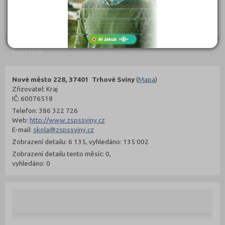
302 Kč
299 Kč
Objednat
Objednat
Kontakty
Nové město 228, 37401 Trhové Sviny
(
Mapa
)
Zřizovatel: Kraj
IČ: 60076518
Telefon: 386 322 726
Web:
http://www.zspssviny.cz
E-mail:
skola@zspssviny.cz
Zobrazení detailu: 6 135, vyhledáno: 135 002
Zobrazení detailu tento měsíc: 0,
vyhledáno: 0