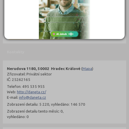
302 Kč
299 Kč
Objednat
Objednat
Kontakty
Nerudova 1180, 50002 Hradec Králové
(
Mapa
)
Zřizovatel: Privátní sektor
IČ: 25262165
Telefon: 495 535 955
Web:
http://daneta.cz/
E-mail:
info@daneta.cz
Zobrazení detailu: 5 220, vyhledáno: 146 570
Zobrazení detailu tento měsíc: 0,
vyhledáno: 0