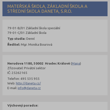
MATEŘSKÁ ŠKOLA, ZÁKLADNÍ ŠKOLA A
STŘEDNÍ ŠKOLA DANETA, S.R.O.
79-01-B/01 Základní škola speciální
79-01-C/01 Základní škola
Typ studia:
Denní
Ředitel:
Mgr. Monika Bourová
Nerudova 1180, 50002 Hradec Králové
(
Mapa
)
Zřizovatel: Privátní sektor
IČ: 25262165
Telefon: 495 535 955
Web:
http://daneta.cz/
E-mail:
info@daneta.cz
Výchovný poradce: