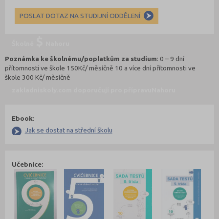
POSLAT DOTAZ NA STUDIJNÍ ODDĚLENÍ
Školné
Nahoru
Poznámka ke školnému/poplatkům za studium
: 0 – 9 dní
přítomnosti ve škole 150Kč/ měsíčně 10 a více dní přítomnosti ve
škole 300 Kč/ měsíčně
zakladniskoly.com doporučují pro přípravu
Nahoru
Ebook:
Jak se dostat na střední školu
Učebnice: