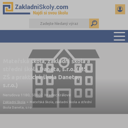
PŘEHLED ŠKOL
Mateřská škola, základní škola a
PŘIJÍMAČKY NA SŠ
střední škola Daneta, s.r.o. (MŠ,
RADY A ČLÁNKY
ZŠ a praktická škola Daneta,
ČTENÁŘSKÝ DENÍK
s.r.o.)
DALŠÍ DRUHY ŠKOL
Nerudova 1180, 50002 Hradec Králové
Základní škola
>
Mateřská škola, základní škola a střední
škola Daneta, s.r.o.