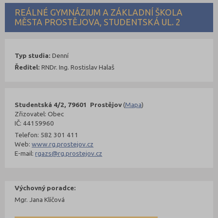
REÁLNÉ GYMNÁZIUM A ZÁKLADNÍ ŠKOLA
MĚSTA PROSTĚJOVA, STUDENTSKÁ UL. 2
Typ studia:
Denní
Ředitel:
RNDr. Ing. Rostislav Halaš
Studentská 4/2, 79601 Prostějov
(
Mapa
)
Zřizovatel: Obec
IČ: 44159960
Telefon: 582 301 411
Web:
www.rg.prostejov.cz
E-mail:
rgazs@rg.prostejov.cz
Výchovný poradce:
Mgr. Jana Klíčová