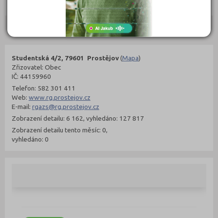
Objednat
Objednat
Kontakty
Studentská 4/2, 79601 Prostějov
(
Mapa
)
Zřizovatel: Obec
IČ: 44159960
Telefon: 582 301 411
Web:
www.rg.prostejov.cz
E-mail:
rgazs@rg.prostejov.cz
Zobrazení detailu: 6 162, vyhledáno: 127 817
Zobrazení detailu tento měsíc: 0,
vyhledáno: 0