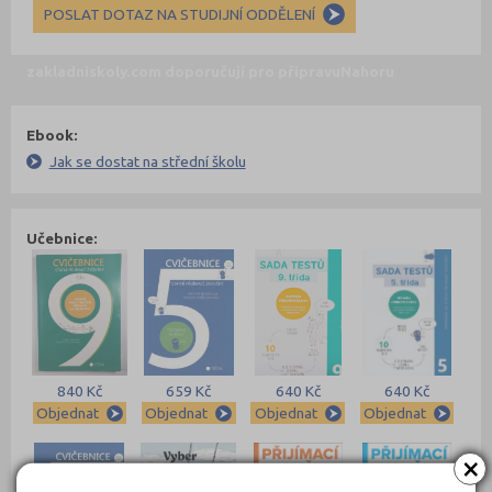
POSLAT DOTAZ NA STUDIJNÍ ODDĚLENÍ
zakladniskoly.com doporučují pro přípravu
Nahoru
Ebook:
Jak se dostat na střední školu
Učebnice:
840 Kč
659 Kč
640 Kč
640 Kč
Objednat
Objednat
Objednat
Objednat
×