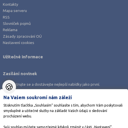
Kontakty
Mapa serveru
RSS
Slovníček pojmů
Reklama
Zásady zpracování OÚ
Nastavení cookies
Užitečné informace
Zasílání novinek
🍪
Zaregistrujte se a dostávejte nejlepší nabídky jako první.
Na Vašem soukromí nám záleží
Stisknutím tlačítka „Souhlasím“ souhlasíte s tím, abychom Vám poskytovali
smysluplné a užitečné služby na základě Vašich údajů o sledování
Stáhněte si aplikaci Adresář škol
procházení webu.
Svůj souhlas můžete samozřejmě kdykoli změnit v části „Nastavení“.