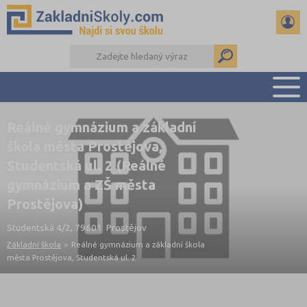
Reálné gymnázium a základní
PŘEHLED ŠKOL
škola města Prostějova,
PŘIJÍMAČKY NA SŠ
Studentská ul. 2 (Reálné
RADY A ČLÁNKY
gymnázium a ZŠ města
ČTENÁŘSKÝ DENÍK
Prostějova)
DALŠÍ DRUHY ŠKOL
Studentská 4/2, 79601 Prostějov
Základní škola
>
Reálné gymnázium a základní škola
města Prostějova, Studentská ul. 2