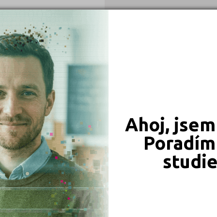
Ahoj, jsem
549 Kč
450 Kč
Poradím 
Objednat
Objednat
studi
339 Kč
331 Kč