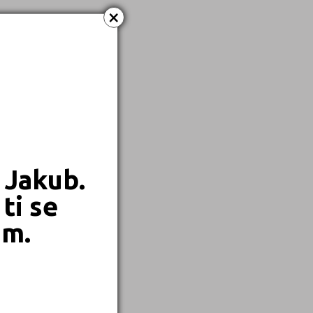
×
 Jakub.
ti se
em.