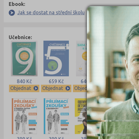
Ebook:
Jak se dostat na střední školu
Učebnice:
840 Kč
659 Kč
640 Kč
640 Kč
Objednat
Objednat
Objednat
Objednat
399 Kč
399 Kč
389 Kč
339 Kč