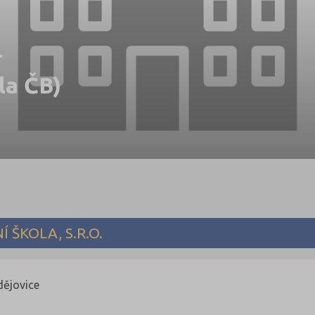
-
ola ČB)
 ŠKOLA, S.R.O.
dějovice