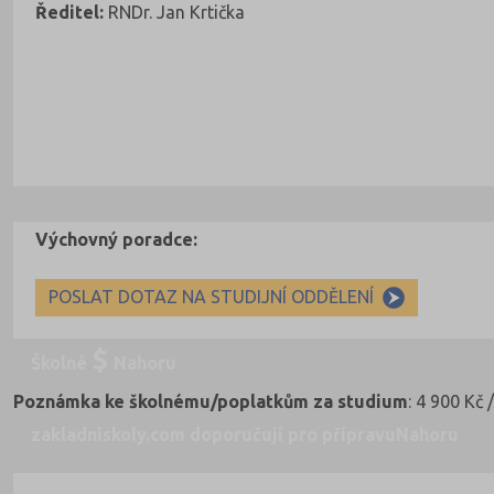
Ředitel:
RNDr. Jan Krtička
Výchovný poradce:
POSLAT DOTAZ NA STUDIJNÍ ODDĚLENÍ
Školné
Nahoru
Poznámka ke školnému/poplatkům za studium
: 4 900 Kč 
zakladniskoly.com doporučují pro přípravu
Nahoru