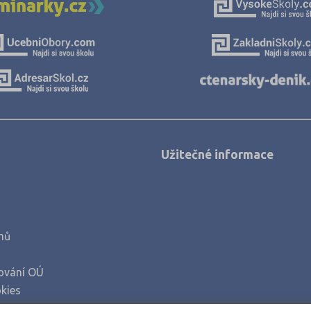
Užitečné informace
mů
ování OÚ
kies