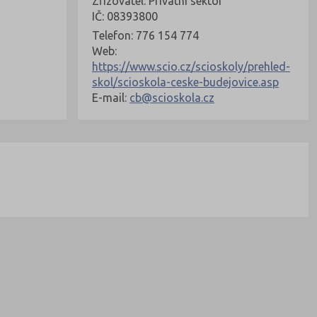
Zřizovatel: Privátní sektor
IČ: 08393800
Telefon: 776 154 774
Web:
https://www.scio.cz/scioskoly/prehled-
skol/scioskola-ceske-budejovice.asp
E-mail:
cb@scioskola.cz