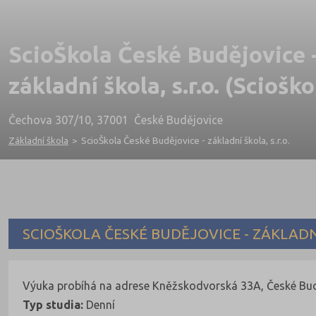
ScioŠkola České Budějovice 
základní škola, s.r.o. (Sciošk
Čechova 307/10, 37001 České Budějovice
Základní škola
>
ScioŠkola České Budějovice - základní škola, s.r.o.
SCIOŠKOLA ČESKÉ BUDĚJOVICE - ZÁKLADNÍ
Výuka probíhá na adrese Kněžskodvorská 33A, České Bu
Typ studia:
Denní