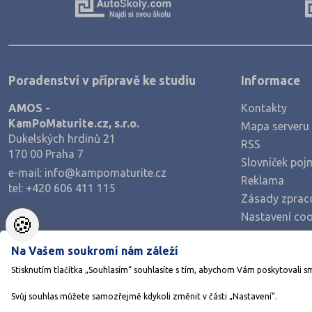
Poradenství v přípravě ke studiu
Informace
AMOS -
Kontakty
KamPoMaturite.cz, s.r.o.
Mapa serveru
Dukelských hrdinů 21
RSS
170 00 Praha 7
Slovníček poj
e-mail:
info@kampomaturite.cz
Reklama
tel:
+420 606 411 115
Zásady zprac
Nastavení coo
🍪
Na Vašem soukromí nám záleží
Stisknutím tlačítka „Souhlasím“ souhlasíte s tím, abychom Vám poskytovali s
Svůj souhlas můžete samozřejmě kdykoli změnit v části „Nastavení“.
©1