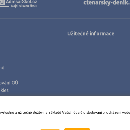
Užitečné informace
mů
ování OÚ
kies
Stáhněte si aplikaci Adresář škol
mysluplné a užitečné služby na základě Vašich údajů o sledování procházení web
998-2026
AMOS KamPoMaturite.cz
, s.r.o., stránky vytvořilo
An