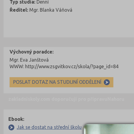
Typ studia:
Denní
Ředitel:
Mgr. Blanka Váňová
Výchovný poradce:
Mgr. Eva Janštová
WWW: http://www.zsgvitkov.cz/skola/?page_id=84
POSLAT DOTAZ NA STUDIJNÍ ODDĚLENÍ
zakladniskoly.com doporučují pro přípravu
Nahoru
Ebook:
Jak se dostat na střední školu