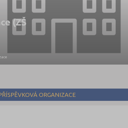
ce (ZŠ
zace
 PŘÍSPĚVKOVÁ ORGANIZACE