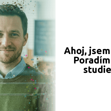
Ahoj, jsem
549 Kč
450 Kč
Objednat
Objednat
Poradím 
studi
339 Kč
331 Kč
Objednat
Objednat