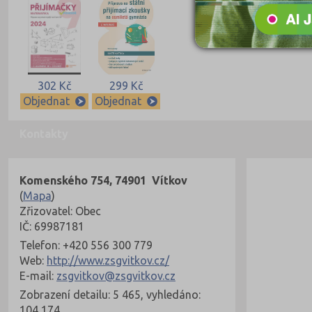
302 Kč
299 Kč
Objednat
Objednat
Kontakty
Komenského 754, 74901 Vítkov
(
Mapa
)
Zřizovatel: Obec
IČ: 69987181
Telefon: +420 556 300 779
Web:
http://www.zsgvitkov.cz/
E-mail:
zsgvitkov@zsgvitkov.cz
Zobrazení detailu: 5 465, vyhledáno:
104 174