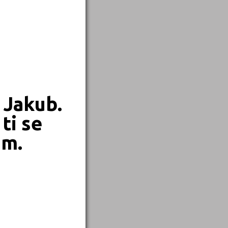
 Jakub.
ti se
em.