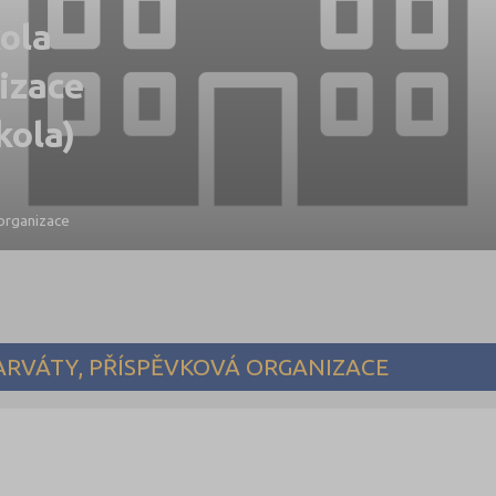
kola
izace
kola)
 organizace
ARVÁTY, PŘÍSPĚVKOVÁ ORGANIZACE