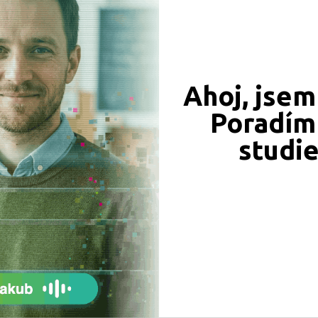
549 Kč
450 Kč
Ahoj, jsem
Objednat
Objednat
Poradím 
studi
339 Kč
331 Kč
Objednat
Objednat