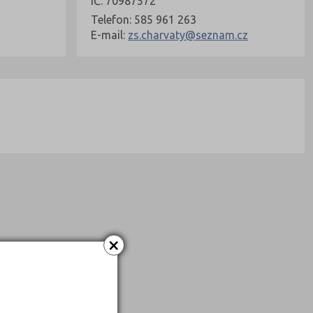
IČ: 70987572
Telefon: 585 961 263
E-mail:
zs.charvaty@seznam.cz
×