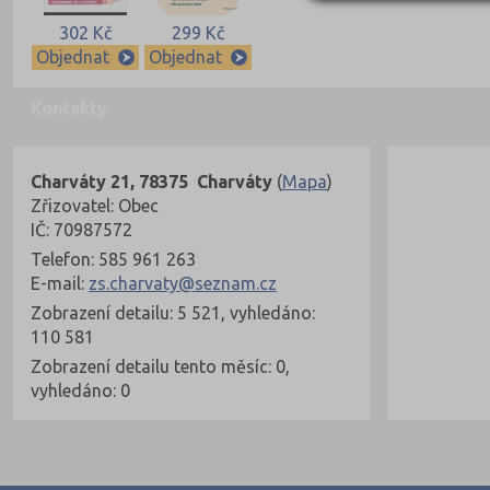
302 Kč
299 Kč
Objednat
Objednat
Kontakty
Charváty 21, 78375 Charváty
(
Mapa
)
Zřizovatel: Obec
IČ: 70987572
Telefon: 585 961 263
E-mail:
zs.charvaty@seznam.cz
Zobrazení detailu: 5 521, vyhledáno:
110 581
Zobrazení detailu tento měsíc: 0,
vyhledáno: 0