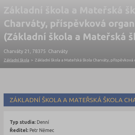
Základní škola a Mateřská š
Charváty, příspěvková organ
(Základní škola a Mateřská š
Charváty 21, 78375 Charváty
Základní škola
>
Základní škola a Mateřská škola Charváty, příspěvková
ZÁKLADNÍ ŠKOLA A MATEŘSKÁ ŠKOLA CH
Typ studia:
Denní
Ředitel:
Petr Němec