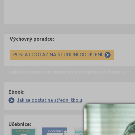
Výchovný poradce:
POSLAT DOTAZ NA STUDIJNÍ ODDĚLENÍ
zakladniskoly.com doporučují pro přípravu
Nahoru
Ebook:
Jak se dostat na střední školu
Učebnice: