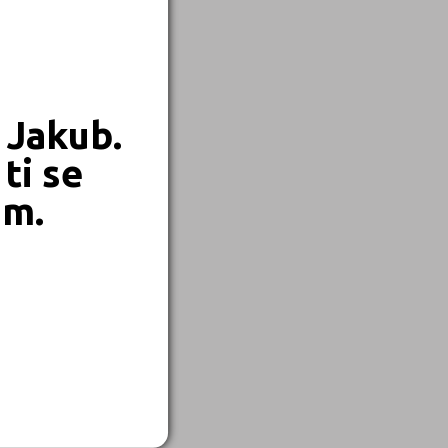
 Jakub.
ti se
em.