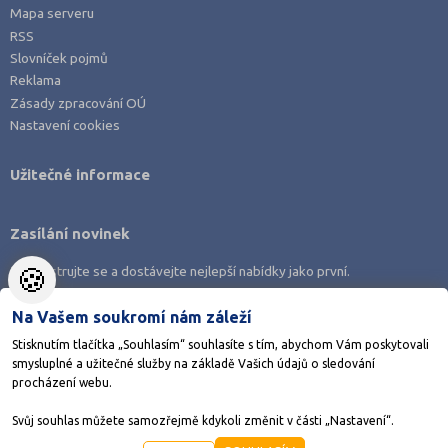
Mapa serveru
RSS
Slovníček pojmů
Reklama
Zásady zpracování OÚ
Nastavení cookies
Užitečné informace
Zasílání novinek
🍪
Zaregistrujte se a dostávejte nejlepší nabídky jako první.
Na Vašem soukromí nám záleží
Stisknutím tlačítka „Souhlasím“ souhlasíte s tím, abychom Vám poskytovali
smysluplné a užitečné služby na základě Vašich údajů o sledování
Stáhněte si aplikaci Adresář škol
procházení webu.
Svůj souhlas můžete samozřejmě kdykoli změnit v části „Nastavení“.
©1998-2026
AMOS KamPoMaturite.cz
, s.r.o., stránky vytvořilo
Anawe