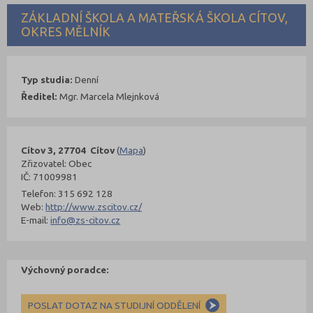
ZÁKLADNÍ ŠKOLA A MATEŘSKÁ ŠKOLA CÍTOV,
OKRES MĚLNÍK
Typ studia:
Denní
Ředitel:
Mgr. Marcela Mlejnková
Cítov 3, 27704 Cítov
(
Mapa
)
Zřizovatel: Obec
IČ: 71009981
Telefon: 315 692 128
Web:
http://www.zscitov.cz/
E-mail:
info@zs-citov.cz
Výchovný poradce:
POSLAT DOTAZ NA STUDIJNÍ ODDĚLENÍ