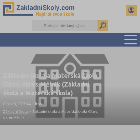
PŘEHLED ŠKOL
PŘIJÍMAČKY NA SŠ
Základní škola a Mateřská škola
RADY A ČLÁNKY
Cítov, okres Mělník (Základní
ČTENÁŘSKÝ DENÍK
škola a Mateřská škola)
DALŠÍ DRUHY ŠKOL
Cítov 3, 27704 Cítov
Základní škola
>
Základní škola a Mateřská škola Cítov,
okres Mělník