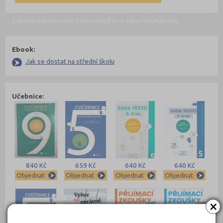
zakladniskoly.com doporučují pro přípravu
Nahoru
Ebook:
Jak se dostat na střední školu
Učebnice:
840 Kč
659 Kč
640 Kč
640 Kč
Objednat
Objednat
Objednat
Objednat
×