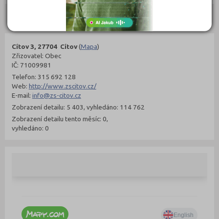
Kontakty
Cítov 3, 27704 Cítov
(
Mapa
)
Zřizovatel: Obec
IČ: 71009981
Telefon: 315 692 128
Web:
http://www.zscitov.cz/
E-mail:
info@zs-citov.cz
Zobrazení detailu: 5 403, vyhledáno: 114 762
Zobrazení detailu tento měsíc: 0,
vyhledáno: 0