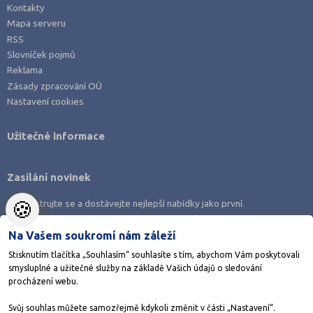
Kontakty
Mapa serveru
RSS
Slovníček pojmů
Reklama
Zásady zpracování OÚ
Nastavení cookies
Užitečné informace
Zasílání novinek
🍪
Zaregistrujte se a dostávejte nejlepší nabídky jako první.
Na Vašem soukromí nám záleží
Stisknutím tlačítka „Souhlasím“ souhlasíte s tím, abychom Vám poskytovali
smysluplné a užitečné služby na základě Vašich údajů o sledování
Stáhněte si aplikaci Adresář škol
procházení webu.
Svůj souhlas můžete samozřejmě kdykoli změnit v části „Nastavení“.