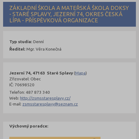
ZÁKLADNÍ ŠKOLA A MATEŘSKÁ ŠKOLA DOKSY
- STARÉ SPLAVY, JEZERNÍ 74, OKRES ČESKÁ
LÍPA - PŘÍSPĚVKOVÁ ORGANIZACE
Typ studia:
Denní
Ředitel:
Mgr. Věra Konečná
Jezerní 74, 47163 Staré Splavy
(
Mapa
)
Zřizovatel: Obec
IČ: 70698520
Telefon: 487 873 340
Web:
http://zsmsstaresplavy.cz/
E-mail:
zsmsstaresplavy@seznam.cz
Výchovný poradce: