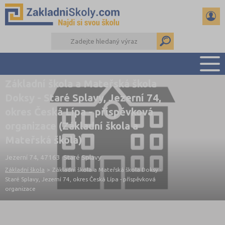
Základní škola a Mateřská škola
PŘEHLED ŠKOL
Doksy - Staré Splavy, Jezerní 74,
PŘIJÍMAČKY NA SŠ
okres Česká Lípa - příspěvková
RADY A ČLÁNKY
organizace (Základní škola a
ČTENÁŘSKÝ DENÍK
Mateřská škola)
DALŠÍ DRUHY ŠKOL
Jezerní 74, 47163 Staré Splavy
Základní škola
>
Základní škola a Mateřská škola Doksy -
Staré Splavy, Jezerní 74, okres Česká Lípa - příspěvková
organizace