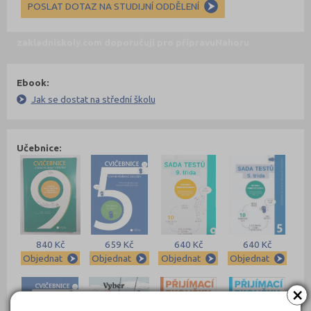
POSLAT DOTAZ NA STUDIJNÍ ODDĚLENÍ
zakladniskoly.com doporučují pro přípravu
Nahoru
Ebook:
Jak se dostat na střední školu
Učebnice:
840 Kč
659 Kč
640 Kč
640 Kč
Objednat
Objednat
Objednat
Objednat
×