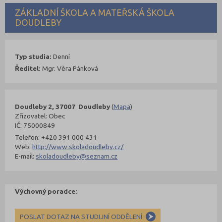
ZÁKLADNÍ ŠKOLA A MATEŘSKÁ ŠKOLA
DOUDLEBY
Typ studia:
Denní
Ředitel:
Mgr. Věra Pánková
Doudleby 2, 37007 Doudleby
(
Mapa
)
Zřizovatel: Obec
IČ: 75000849
Telefon: +420 391 000 431
Web:
http://www.skoladoudleby.cz/
E-mail:
skoladoudleby@seznam.cz
Výchovný poradce:
POSLAT DOTAZ NA STUDIJNÍ ODDĚLENÍ