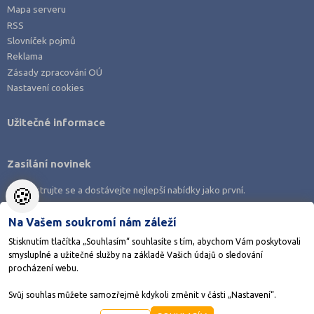
Mapa serveru
RSS
Slovníček pojmů
Reklama
Zásady zpracování OÚ
Nastavení cookies
Užitečné informace
Zasílání novinek
🍪
Zaregistrujte se a dostávejte nejlepší nabídky jako první.
Na Vašem soukromí nám záleží
Stisknutím tlačítka „Souhlasím“ souhlasíte s tím, abychom Vám poskytovali
smysluplné a užitečné služby na základě Vašich údajů o sledování
Stáhněte si aplikaci Adresář škol
procházení webu.
Svůj souhlas můžete samozřejmě kdykoli změnit v části „Nastavení“.
©1998-2026
AMOS KamPoMaturite.cz
, s.r.o., stránky vytvořilo
Anawe