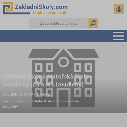
PŘEHLED ŠKOL
PŘIJÍMAČKY NA SŠ
RADY A ČLÁNKY
Základní škola a Mateřská škola
ČTENÁŘSKÝ DENÍK
Doudleby (ZŠ a MŠ Doudleby)
DALŠÍ DRUHY ŠKOL
Doudleby 2, 37007 Doudleby
Základní škola
>
Základní škola a Mateřská škola
Doudleby