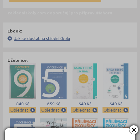
zakladniskoly.com doporučují pro přípravu
Nahoru
Ebook:
Jak se dostat na střední školu
Učebnice:
840 Kč
659 Kč
640 Kč
640 Kč
Objednat
Objednat
Objednat
Objednat
×