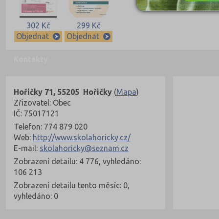
302 Kč
299 Kč
Objednat
Objednat
Kontakty
Hořičky 71, 55205 Hořičky
(
Mapa
)
Zřizovatel: Obec
IČ: 75017121
Telefon: 774 879 020
Web:
http://www.skolahoricky.cz/
E-mail:
skolahoricky@seznam.cz
Zobrazení detailu: 4 776, vyhledáno:
106 213
Zobrazení detailu tento měsíc: 0,
vyhledáno: 0