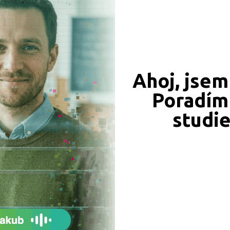
549 Kč
450 Kč
Ahoj, jsem
Objednat
Objednat
Poradím 
studi
339 Kč
331 Kč
Objednat
Objednat