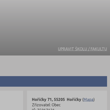
UPRAVIT ŠKOLU / FAKULTU
Hořičky 71, 55205 Hořičky
(
Mapa
)
Zřizovatel: Obec