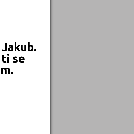
 Jakub.
ti se
em.