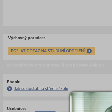
Výchovný poradce:
POSLAT DOTAZ NA STUDIJNÍ ODDĚLENÍ
zakladniskoly.com doporučují pro přípravu
Nahoru
Ebook:
Jak se dostat na střední školu
Učebnice: