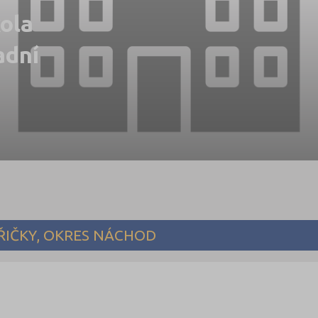
kola
adní
ŘIČKY, OKRES NÁCHOD