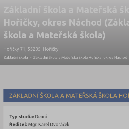
Základní škola a Mateřská š
Hořičky, okres Náchod (Zákl
škola a Mateřská škola)
Hořičky 71, 55205 Hořičky
Základní škola
>
Základní škola a Mateřská škola Hořičky, okres Náchod
ZÁKLADNÍ ŠKOLA A MATEŘSKÁ ŠKOLA HO
Typ studia:
Denní
Ředitel:
Mgr. Karel Dvořáček