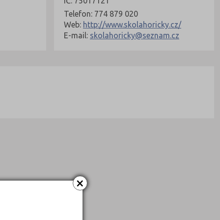
IČ: 75017121
Telefon: 774 879 020
Web:
http://www.skolahoricky.cz/
E-mail:
skolahoricky@seznam.cz
×