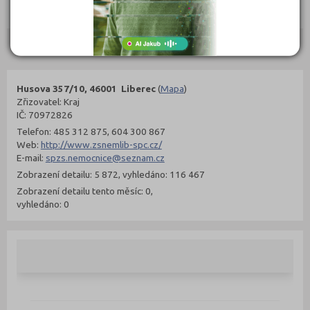
Objednat
Objednat
Kontakty
Husova 357/10, 46001 Liberec
(
Mapa
)
Zřizovatel: Kraj
IČ: 70972826
Telefon: 485 312 875, 604 300 867
Web:
http://www.zsnemlib-spc.cz/
E-mail:
spzs.nemocnice@seznam.cz
Zobrazení detailu: 5 872, vyhledáno: 116 467
Zobrazení detailu tento měsíc: 0,
vyhledáno: 0