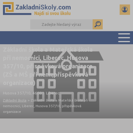
Základní škola a Mateřská škola
PŘEHLED ŠKOL
při nemocnici, Liberec, Husova
PŘIJÍMAČKY NA SŠ
357/10, příspěvková organizace
RADY A ČLÁNKY
(ZŠ a MŠ při nem.,příspěvková
ČTENÁŘSKÝ DENÍK
organizace)
DALŠÍ DRUHY ŠKOL
Husova 357/10, 46001 Liberec
Základní škola
>
Základní škola a Mateřská škola při
nemocnici, Liberec, Husova 357/10, příspěvková
organizace