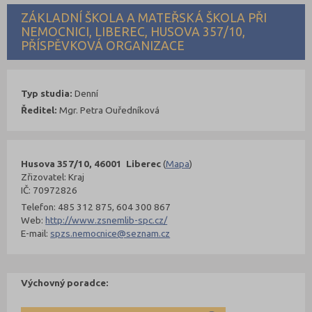
ZÁKLADNÍ ŠKOLA A MATEŘSKÁ ŠKOLA PŘI
NEMOCNICI, LIBEREC, HUSOVA 357/10,
PŘÍSPĚVKOVÁ ORGANIZACE
Typ studia:
Denní
Ředitel:
Mgr. Petra Ouředníková
Husova 357/10, 46001 Liberec
(
Mapa
)
Zřizovatel: Kraj
IČ: 70972826
Telefon: 485 312 875, 604 300 867
Web:
http://www.zsnemlib-spc.cz/
E-mail:
spzs.nemocnice@seznam.cz
Výchovný poradce: