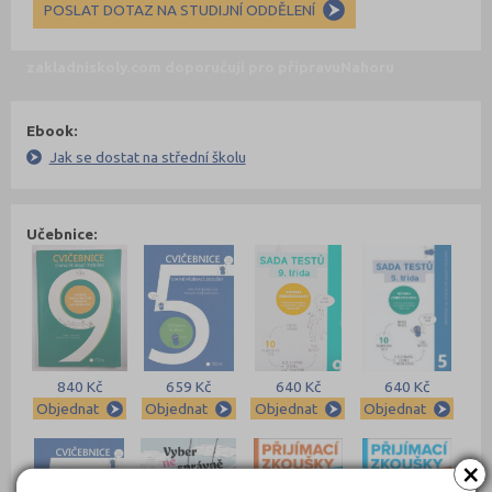
POSLAT DOTAZ NA STUDIJNÍ ODDĚLENÍ
zakladniskoly.com doporučují pro přípravu
Nahoru
Ebook:
Jak se dostat na střední školu
Učebnice:
840 Kč
659 Kč
640 Kč
640 Kč
Objednat
Objednat
Objednat
Objednat
×