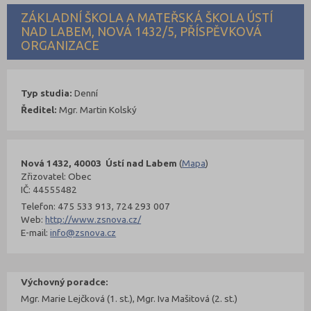
ZÁKLADNÍ ŠKOLA A MATEŘSKÁ ŠKOLA ÚSTÍ
NAD LABEM, NOVÁ 1432/5, PŘÍSPĚVKOVÁ
ORGANIZACE
Typ studia:
Denní
Ředitel:
Mgr. Martin Kolský
Nová 1432, 40003 Ústí nad Labem
(
Mapa
)
Zřizovatel: Obec
IČ: 44555482
Telefon: 475 533 913, 724 293 007
Web:
http://www.zsnova.cz/
E-mail:
info@zsnova.cz
Výchovný poradce:
Mgr. Marie Lejčková (1. st.), Mgr. Iva Mašitová (2. st.)