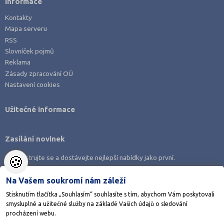
Informace
Kontakty
Mapa serveru
RSS
Slovníček pojmů
Reklama
Zásady zpracování OÚ
Nastavení cookies
Užitečné informace
Zasílání novinek
🍪
Zaregistrujte se a dostávejte nejlepší nabídky jako první.
Na Vašem soukromí nám záleží
Stisknutím tlačítka „Souhlasím“ souhlasíte s tím, abychom Vám poskytovali
smysluplné a užitečné služby na základě Vašich údajů o sledování
Stáhněte si aplikaci Adresář škol
procházení webu.