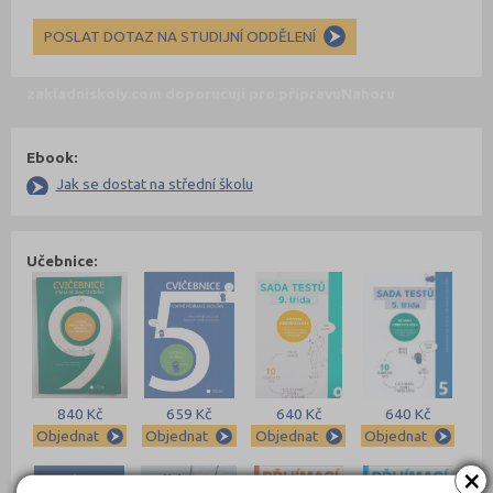
POSLAT DOTAZ NA STUDIJNÍ ODDĚLENÍ
zakladniskoly.com doporučují pro přípravu
Nahoru
Ebook:
Jak se dostat na střední školu
Učebnice:
840 Kč
659 Kč
640 Kč
640 Kč
Objednat
Objednat
Objednat
Objednat
×