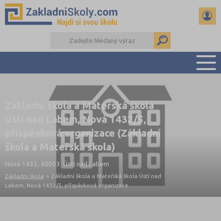
PŘEHLED ŠKOL
Základní škola a Mateřská škola
PŘIJÍMAČKY NA SŠ
Ústí nad Labem, Nová 1432/5,
RADY A ČLÁNKY
příspěvková organizace (Základní
ČTENÁŘSKÝ DENÍK
škola a Mateřská škola)
DALŠÍ DRUHY ŠKOL
Nová 1432, 40003 Ústí nad Labem
Základní škola
>
Základní škola a Mateřská škola Ústí nad
Labem, Nová 1432/5, příspěvková organizace