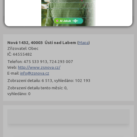
302 Kč
299 Kč
Objednat
Objednat
Kontakty
Nová 1432, 40003 Ústí nad Labem
(
Mapa
)
Zřizovatel: Obec
IČ: 44555482
Telefon: 475 533 913, 724 293 007
Web:
http://www.zsnova.cz/
E-mail:
info@zsnova.cz
Zobrazení detailu: 6 513, vyhledáno: 102 193
Zobrazení detailu tento měsíc: 0,
vyhledáno: 0