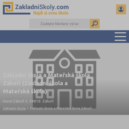
PŘEHLED ŠKOL
PŘIJÍMAČKY NA SŠ
RADY A ČLÁNKY
Základní škola a Mateřská škola
ČTENÁŘSKÝ DENÍK
Záhoří (Základní škola a
DALŠÍ DRUHY ŠKOL
Mateřská škola)
Horní Záhoří 3, 39818 Záhoří
Základní škola
>
Základní škola a Mateřská škola Záhoří