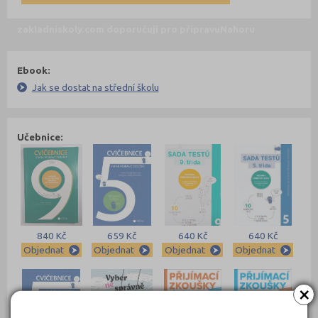
zakladniskoly.com doporučují pro přípravu
Nahoru
Ebook:
Jak se dostat na střední školu
Učebnice:
840 Kč
659 Kč
640 Kč
640 Kč
Objednat
Objednat
Objednat
Objednat
×