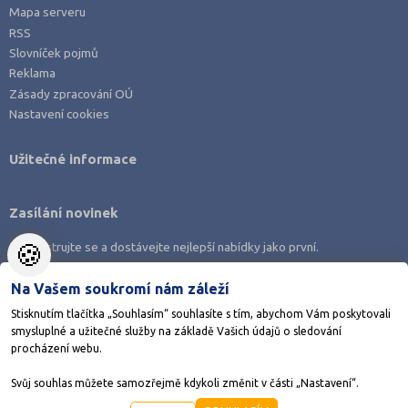
Mapa serveru
RSS
Slovníček pojmů
Reklama
Zásady zpracování OÚ
Nastavení cookies
Užitečné informace
Zasílání novinek
🍪
Zaregistrujte se a dostávejte nejlepší nabídky jako první.
Na Vašem soukromí nám záleží
Stisknutím tlačítka „Souhlasím“ souhlasíte s tím, abychom Vám poskytovali
smysluplné a užitečné služby na základě Vašich údajů o sledování
Stáhněte si aplikaci Adresář škol
procházení webu.
Svůj souhlas můžete samozřejmě kdykoli změnit v části „Nastavení“.
©1998-2026
AMOS KamPoMaturite.cz
, s.r.o., stránky vytvořilo
Anawe