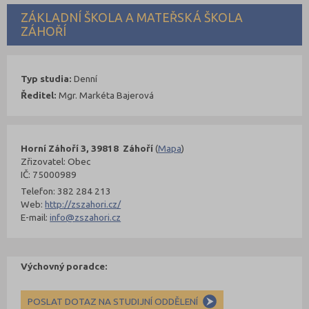
ZÁKLADNÍ ŠKOLA A MATEŘSKÁ ŠKOLA
ZÁHOŘÍ
Typ studia:
Denní
Ředitel:
Mgr. Markéta Bajerová
Horní Záhoří 3, 39818 Záhoří
(
Mapa
)
Zřizovatel: Obec
IČ: 75000989
Telefon: 382 284 213
Web:
http://zszahori.cz/
E-mail:
info@zszahori.cz
Výchovný poradce:
POSLAT DOTAZ NA STUDIJNÍ ODDĚLENÍ