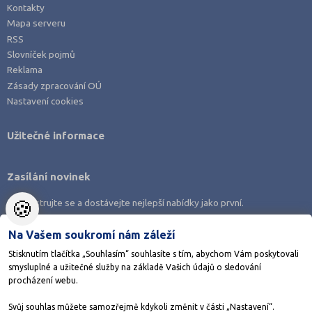
Kontakty
Mapa serveru
RSS
Slovníček pojmů
Reklama
Zásady zpracování OÚ
Nastavení cookies
Užitečné informace
Zasílání novinek
🍪
Zaregistrujte se a dostávejte nejlepší nabídky jako první.
Na Vašem soukromí nám záleží
Stisknutím tlačítka „Souhlasím“ souhlasíte s tím, abychom Vám poskytovali
smysluplné a užitečné služby na základě Vašich údajů o sledování
Stáhněte si aplikaci Adresář škol
procházení webu.
Svůj souhlas můžete samozřejmě kdykoli změnit v části „Nastavení“.