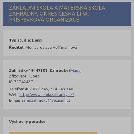
ZÁKLADNÍ ŠKOLA A MATEŘSKÁ ŠKOLA
ZAHRÁDKY, OKRES ČESKÁ LÍPA,
PŘÍSPĚVKOVÁ ORGANIZACE
Typ studia:
Denní
Ředitel:
Mgr. Jaroslava Hoffmannová
Zahrádky 19, 47101 Zahrádky
(
Mapa
)
Zřizovatel: Obec
IČ: 72742437
Telefon: 487 877 245, 724 549 340
Web:
http://www.skolazahradky.cz/
E-mail:
zsmszahradky@seznam.cz
Výchovný poradce: