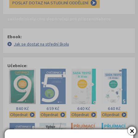
POSLAT DOTAZ NA STUDIJNÍ ODDĚLENÍ
zakladniskoly.com doporučují pro přípravu
Nahoru
Ebook:
Jak se dostat na střední školu
Učebnice:
840 Kč
659 Kč
640 Kč
640 Kč
Objednat
Objednat
Objednat
Objednat
×