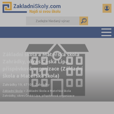
PŘEHLED ŠKOL
Základní škola a Mateřská škola
PŘIJÍMAČKY NA SŠ
Zahrádky, okres Česká Lípa,
RADY A ČLÁNKY
příspěvková organizace (Základní
ČTENÁŘSKÝ DENÍK
škola a Mateřská škola)
DALŠÍ DRUHY ŠKOL
Zahrádky 19, 47101 Zahrádky
Základní škola
>
Základní škola a Mateřská škola
Zahrádky, okres Česká Lípa, příspěvková organizace