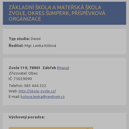
ZÁKLADNÍ ŠKOLA A MATEŘSKÁ ŠKOLA
ZVOLE, OKRES ŠUMPERK, PŘÍSPĚVKOVÁ
ORGANIZACE
Typ studia:
Denní
Ředitel:
Mgr. Lenka Kólová
Zvole 119, 78901 Zábřeh
(
Mapa
)
Zřizovatel: Obec
IČ: 75029090
Telefon: 583 444 322
Web:
http://skola-zvole.cz/
E-mail:
kolova.lenka@centrum.cz
Výchovný poradce: