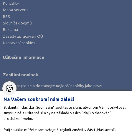
Kontakty
Mapa serveru
RSS
Slovníček pojmů
Reklama
Zásady zpracování OÚ
Nastavení cookies
Užitečné informace
Zasílání novinek
🍪
Zaregistrujte se a dostávejte nejlepší nabídky jako první.
Na Vašem soukromí nám záleží
Stisknutím tlačítka „Souhlasím“ souhlasíte s tím, abychom Vám poskytovali
smysluplné a užitečné služby na základě Vašich údajů o sledování
Stáhněte si aplikaci Adresář škol
procházení webu.
Svůj souhlas můžete samozřejmě kdykoli změnit v části „Nastavení“.