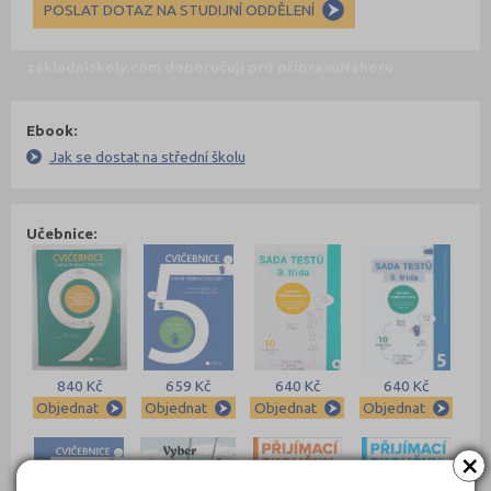
POSLAT DOTAZ NA STUDIJNÍ ODDĚLENÍ
zakladniskoly.com doporučují pro přípravu
Nahoru
Ebook:
Jak se dostat na střední školu
Učebnice:
840 Kč
659 Kč
640 Kč
640 Kč
Objednat
Objednat
Objednat
Objednat
×