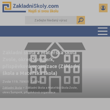
PŘEHLED ŠKOL
Základní škola a Mateřská škola
PŘIJÍMAČKY NA SŠ
Zvole, okres Šumperk,
RADY A ČLÁNKY
příspěvková organizace (Základní
ČTENÁŘSKÝ DENÍK
škola a Mateřská škola)
DALŠÍ DRUHY ŠKOL
Zvole 119, 78901 Zábřeh
Základní škola
>
Základní škola a Mateřská škola Zvole,
okres Šumperk, příspěvková organizace