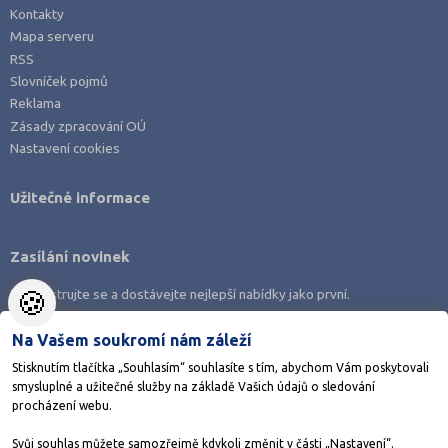
Kontakty
Mapa serveru
RSS
Slovníček pojmů
Reklama
Zásady zpracování OÚ
Nastavení cookies
Užitečné informace
Zasílání novinek
🍪
Zaregistrujte se a dostávejte nejlepší nabídky jako první.
Na Vašem soukromí nám záleží
Stisknutím tlačítka „Souhlasím“ souhlasíte s tím, abychom Vám poskytovali
smysluplné a užitečné služby na základě Vašich údajů o sledování
Stáhněte si aplikaci Adresář škol
procházení webu.
Svůj souhlas můžete samozřejmě kdykoli změnit v části „Nastavení“.