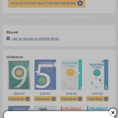
POSLAT DOTAZ NA STUDIJNÍ ODDĚLENÍ
zakladniskoly.com doporučují pro přípravu
Nahoru
Ebook:
Jak se dostat na střední školu
Učebnice:
840 Kč
659 Kč
640 Kč
640 Kč
Objednat
Objednat
Objednat
Objednat
×