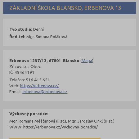
ZÁKLADNÍ ŠKOLA BLANSKO, ERBENOVA 13
Typ studia:
Denní
Ředitel:
Mgr. Simona Poláková
Erbenova 1237/13, 67801 Blansko
(
Mapa
)
Zřizovatel: Obec
IČ: 49464191
Telefon: 516 415 651
Web:
https://erbenova.cz/
E-mail:
erbenova@erbenova.cz
Výchovný poradce:
Mgr. Romana Měšťanová (I. st.), Mgr. Jaroslav Cinkl (II. st.)
WWW: https://erbenova.cz/vychovny-poradce/