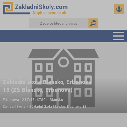
PŘEHLED ŠKOL
PŘIJÍMAČKY NA SŠ
RADY A ČLÁNKY
ČTENÁŘSKÝ DENÍK
Základní škola Blansko, Erbenova
DALŠÍ DRUHY ŠKOL
13 (ZŠ Blansko, Erbenova)
Erbenova 1237/13, 67801 Blansko
Základní škola
>
Základní škola Blansko, Erbenova 13