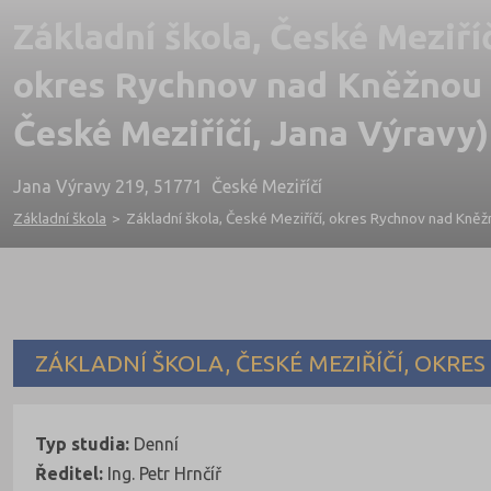
Základní škola, České Meziříč
okres Rychnov nad Kněžnou 
České Meziříčí, Jana Výravy)
Jana Výravy 219, 51771 České Meziříčí
Základní škola
>
Základní škola, České Meziříčí, okres Rychnov nad Kněž
ZÁKLADNÍ ŠKOLA, ČESKÉ MEZIŘÍČÍ, OKR
Typ studia:
Denní
Ředitel:
Ing. Petr Hrnčíř