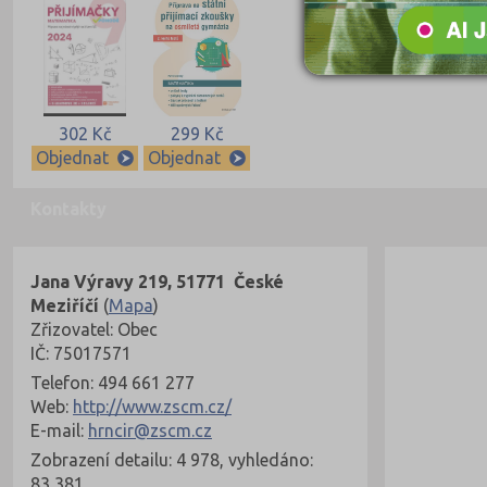
302 Kč
299 Kč
Objednat
Objednat
Kontakty
Jana Výravy 219, 51771 České
Meziříčí
(
Mapa
)
Zřizovatel: Obec
IČ: 75017571
Telefon: 494 661 277
Web:
http://www.zscm.cz/
E-mail:
hrncir@zscm.cz
Zobrazení detailu: 4 978, vyhledáno:
83 381