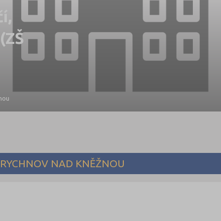
í,
(ZŠ
nou
ES RYCHNOV NAD KNĚŽNOU