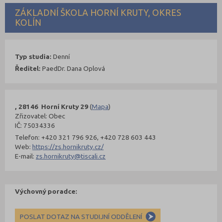
ZÁKLADNÍ ŠKOLA HORNÍ KRUTY, OKRES
KOLÍN
Typ studia:
Denní
Ředitel:
PaedDr. Dana Oplová
, 28146 Horní Kruty 29
(
Mapa
)
Zřizovatel: Obec
IČ: 75034336
Telefon: +420 321 796 926, +420 728 603 443
Web:
https://zs.hornikruty.cz/
E-mail:
zs.hornikruty@tiscali.cz
Výchovný poradce:
POSLAT DOTAZ NA STUDIJNÍ ODDĚLENÍ