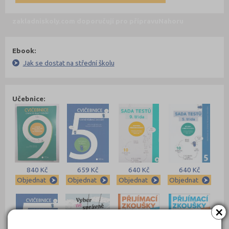
zakladniskoly.com doporučují pro přípravu
Nahoru
Ebook:
Jak se dostat na střední školu
Učebnice:
840 Kč
659 Kč
640 Kč
640 Kč
Objednat
Objednat
Objednat
Objednat
×