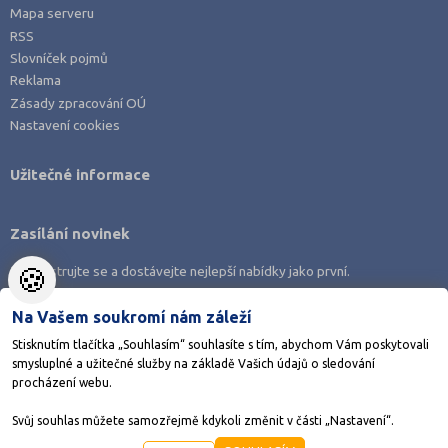
Mapa serveru
RSS
Slovníček pojmů
Reklama
Zásady zpracování OÚ
Nastavení cookies
Užitečné informace
Zasílání novinek
🍪
Zaregistrujte se a dostávejte nejlepší nabídky jako první.
Na Vašem soukromí nám záleží
Stisknutím tlačítka „Souhlasím“ souhlasíte s tím, abychom Vám poskytovali
smysluplné a užitečné služby na základě Vašich údajů o sledování
Stáhněte si aplikaci Adresář škol
procházení webu.
Svůj souhlas můžete samozřejmě kdykoli změnit v části „Nastavení“.
©1998-2026
AMOS KamPoMaturite.cz
, s.r.o., stránky vytvořilo
Anawe