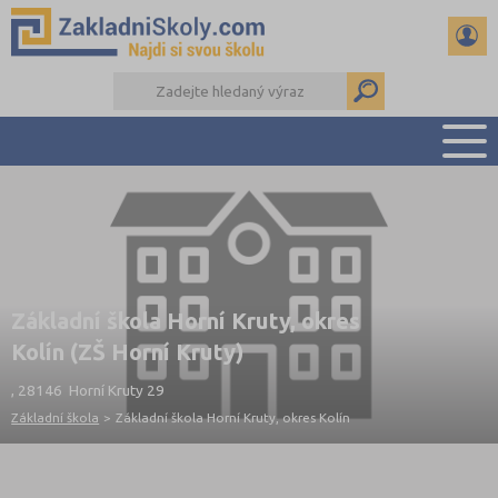
PŘEHLED ŠKOL
PŘIJÍMAČKY NA SŠ
RADY A ČLÁNKY
ČTENÁŘSKÝ DENÍK
Základní škola Horní Kruty, okres
DALŠÍ DRUHY ŠKOL
Kolín (ZŠ Horní Kruty)
, 28146 Horní Kruty 29
Základní škola
>
Základní škola Horní Kruty, okres Kolín