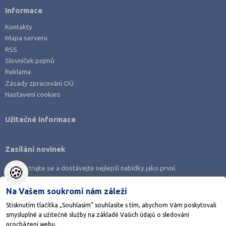
Informace
Kontakty
Mapa serveru
RSS
Slovníček pojmů
Reklama
Zásady zpracování OÚ
Nastavení cookies
Užitečné informace
Zasílání novinek
🍪
Zaregistrujte se a dostávejte nejlepší nabídky jako první.
Na Vašem soukromí nám záleží
Stisknutím tlačítka „Souhlasím“ souhlasíte s tím, abychom Vám poskytovali
smysluplné a užitečné služby na základě Vašich údajů o sledování
Stáhněte si aplikaci Adresář škol
procházení webu.