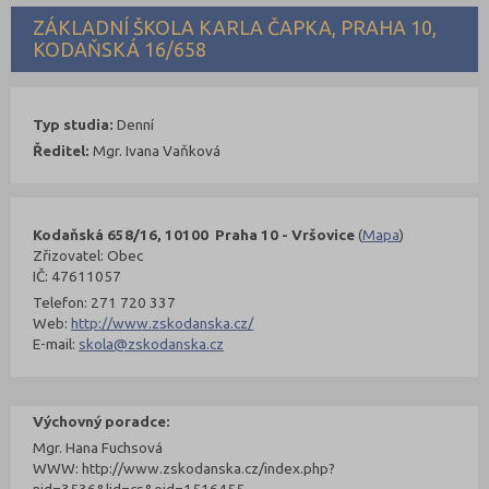
ZÁKLADNÍ ŠKOLA KARLA ČAPKA, PRAHA 10,
KODAŇSKÁ 16/658
Typ studia:
Denní
Ředitel:
Mgr. Ivana Vaňková
Kodaňská 658/16, 10100 Praha 10 - Vršovice
(
Mapa
)
Zřizovatel: Obec
IČ: 47611057
Telefon: 271 720 337
Web:
http://www.zskodanska.cz/
E-mail:
skola@zskodanska.cz
Výchovný poradce:
Mgr. Hana Fuchsová
WWW: http://www.zskodanska.cz/index.php?