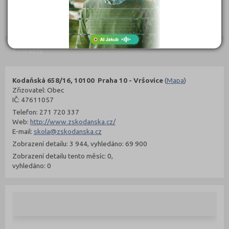
302 Kč
299 Kč
Objednat
Objednat
Kontakty
Kodaňská 658/16, 10100 Praha 10 - Vršovice
(
Mapa
)
Zřizovatel: Obec
IČ: 47611057
Telefon: 271 720 337
Web:
http://www.zskodanska.cz/
E-mail:
skola@zskodanska.cz
Zobrazení detailu: 3 944, vyhledáno: 69 900
Zobrazení detailu tento měsíc: 0,
vyhledáno: 0