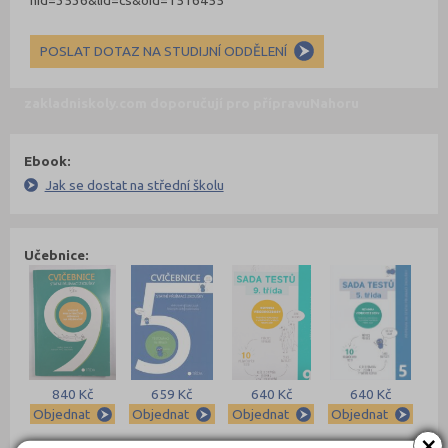
nid=3536&lid=cs&oid=1516455
POSLAT DOTAZ NA STUDIJNÍ ODDĚLENÍ
zakladniskoly.com doporučují pro přípravu
Nahoru
Ebook:
Jak se dostat na střední školu
Učebnice:
840 Kč
659 Kč
640 Kč
640 Kč
Objednat
Objednat
Objednat
Objednat
×