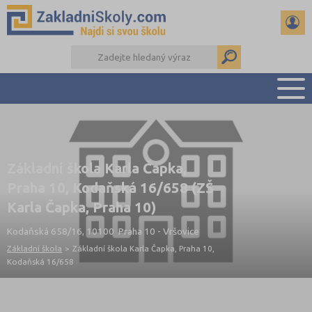
PŘEHLED ŠKOL
PŘIJÍMAČKY NA SŠ
Základní škola Karla Čapka,
RADY A ČLÁNKY
Praha 10, Kodaňská 16/658 (ZŠ
ČTENÁŘSKÝ DENÍK
Karla Čapka, Praha 10)
DALŠÍ DRUHY ŠKOL
Kodaňská 658/16, 10100 Praha 10 - Vršovice
Základní škola
>
Základní škola Karla Čapka, Praha 10,
Kodaňská 16/658