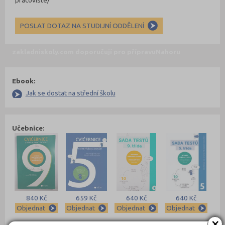
pracoviste/
POSLAT DOTAZ NA STUDIJNÍ ODDĚLENÍ
zakladniskoly.com doporučují pro přípravu
Nahoru
Ebook:
Jak se dostat na střední školu
Učebnice:
840 Kč
659 Kč
640 Kč
640 Kč
Objednat
Objednat
Objednat
Objednat
×