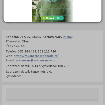
302 Kč
299 Kč
Objednat
Objednat
Kontakty
Konečná 917/25, 36005 Karlovy Vary
(
Mapa
)
Zřizovatel: Obec
IČ: 49753754
Telefon: 353 564 119, 702 222 756
Web:
https://zskonecna.webnode.cz/
E-mail:
zskonecna@zskonecnakv.cz
Zobrazení detailu: 6 147, vyhledáno: 100 702
Zobrazení detailu tento měsíc: 0,
vyhledáno: 0