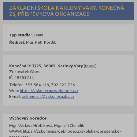
ZÁKLADNÍ ŠKOLA KARLOVY VARY, KONEČNÁ
25, PŘÍSPĚVKOVÁ ORGANIZACE
Typ studia:
Denní
Ředitel:
Mgr. Petr Kordík
Konečná 917/25, 36005 Karlovy Vary
(
Mapa
)
Zřizovatel: Obec
IČ: 49753754
Telefon: 353 564 119, 702 222 756
Web:
https://zskonecna.webnode.cz/
E-mail:
zskonecna@zskonecnakv.cz
Výchovný poradce:
Mgr. Václava Hřebíková, Mgr. Jiří Chmelík
WWW: https://zskonecna.webnode.cz/skolske-poradenske-