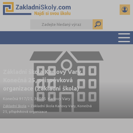
PŘEHLED ŠKOL
PŘIJÍMAČKY NA SŠ
Základní škola Karlovy Vary,
RADY A ČLÁNKY
Konečná 25, příspěvková
ČTENÁŘSKÝ DENÍK
organizace (Základní škola)
DALŠÍ DRUHY ŠKOL
Konečná 917/25, 36005 Karlovy Vary
Základní škola
>
Základní škola Karlovy Vary, Konečná
25, příspěvková organizace