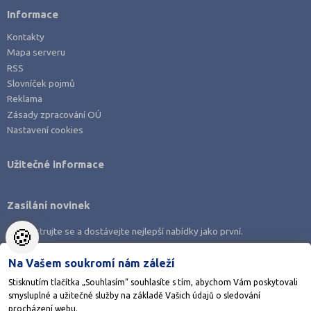
Informace
Kontakty
Mapa serveru
RSS
Slovníček pojmů
Reklama
Zásady zpracování OÚ
Nastavení cookies
Užitečné informace
Zasílání novinek
🍪
Zaregistrujte se a dostávejte nejlepší nabídky jako první.
Na Vašem soukromí nám záleží
Stisknutím tlačítka „Souhlasím“ souhlasíte s tím, abychom Vám poskytovali
smysluplné a užitečné služby na základě Vašich údajů o sledování
Stáhněte si aplikaci Adresář škol
procházení webu.