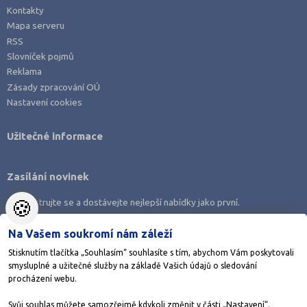
Kontakty
Mapa serveru
RSS
Slovníček pojmů
Reklama
Zásady zpracování OÚ
Nastavení cookies
Užitečné informace
Zasílání novinek
🍪
Zaregistrujte se a dostávejte nejlepší nabídky jako první.
Na Vašem soukromí nám záleží
Stisknutím tlačítka „Souhlasím“ souhlasíte s tím, abychom Vám poskytovali
smysluplné a užitečné služby na základě Vašich údajů o sledování
Stáhněte si aplikaci Adresář škol
procházení webu.
Svůj souhlas můžete samozřejmě kdykoli změnit v části „Nastavení“.