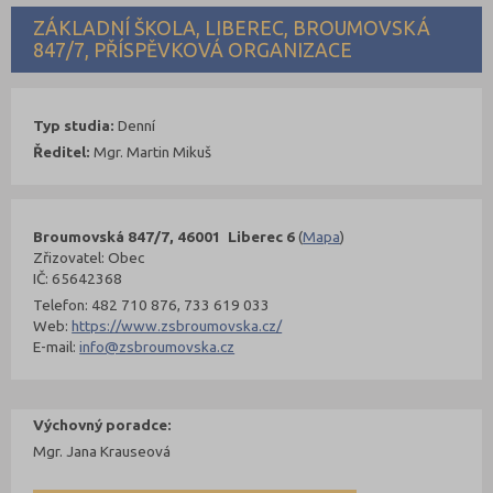
ZÁKLADNÍ ŠKOLA, LIBEREC, BROUMOVSKÁ
847/7, PŘÍSPĚVKOVÁ ORGANIZACE
Typ studia:
Denní
Ředitel:
Mgr. Martin Mikuš
Broumovská 847/7, 46001 Liberec 6
(
Mapa
)
Zřizovatel: Obec
IČ: 65642368
Telefon: 482 710 876, 733 619 033
Web:
https://www.zsbroumovska.cz/
E-mail:
info@zsbroumovska.cz
Výchovný poradce:
Mgr. Jana Krauseová