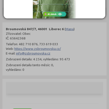
Objednat
Objednat
Kontakty
Broumovská 847/7, 46001 Liberec 6
(
Mapa
)
Zřizovatel: Obec
IČ: 65642368
Telefon: 482 710 876, 733 619 033
Web:
https://www.zsbroumovska.cz/
E-mail:
info@zsbroumovska.cz
Zobrazení detailu: 4 254, vyhledáno: 95 473
Zobrazení detailu tento měsíc: 0,
vyhledáno: 0