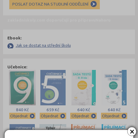
POSLAT DOTAZ NA STUDIJNÍ ODDĚLENÍ
zakladniskoly.com doporučují pro přípravu
Nahoru
Ebook:
Jak se dostat na střední školu
Učebnice:
840 Kč
659 Kč
640 Kč
640 Kč
Objednat
Objednat
Objednat
Objednat
×