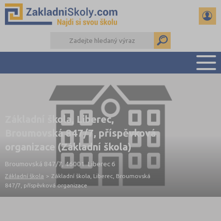
PŘEHLED ŠKOL
PŘIJÍMAČKY NA SŠ
Základní škola, Liberec,
RADY A ČLÁNKY
Broumovská 847/7, příspěvková
ČTENÁŘSKÝ DENÍK
organizace (Základní škola)
DALŠÍ DRUHY ŠKOL
Broumovská 847/7, 46001 Liberec 6
Základní škola
>
Základní škola, Liberec, Broumovská
847/7, příspěvková organizace