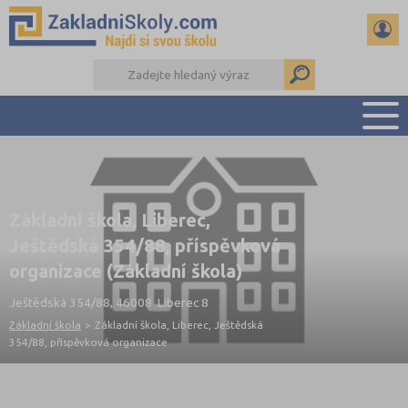
PŘEHLED ŠKOL
PŘIJÍMAČKY NA SŠ
Základní škola, Liberec,
RADY A ČLÁNKY
Ještědská 354/88, příspěvková
ČTENÁŘSKÝ DENÍK
organizace (Základní škola)
DALŠÍ DRUHY ŠKOL
Ještědská 354/88, 46008 Liberec 8
Základní škola
>
Základní škola, Liberec, Ještědská
354/88, příspěvková organizace