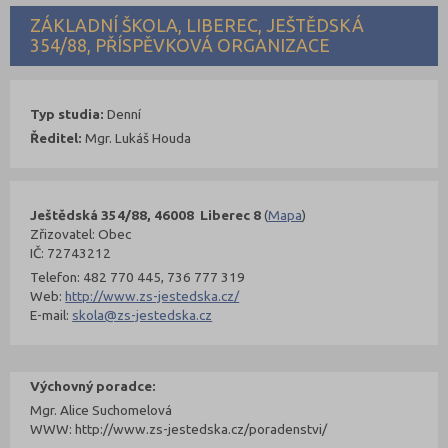
ZÁKLADNÍ ŠKOLA, LIBEREC, JEŠTĚDSKÁ
354/88, PŘÍSPĚVKOVÁ ORGANIZACE
Typ studia:
Denní
Ředitel:
Mgr. Lukáš Houda
Ještědská 354/88, 46008 Liberec 8
(
Mapa
)
Zřizovatel: Obec
IČ: 72743212
Telefon: 482 770 445, 736 777 319
Web:
http://www.zs-jestedska.cz/
E-mail:
skola@zs-jestedska.cz
Výchovný poradce:
Mgr. Alice Suchomelová
WWW: http://www.zs-jestedska.cz/poradenstvi/