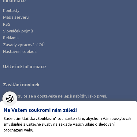
Informace
Kontakty
Mapa serveru
RSS
Slovníček pojmů
Reklama
Zásady zpracování OÚ
Nastavení cookies
Užitečné informace
Zasílání novinek
🍪
Zaregistrujte se a dostávejte nejlepší nabídky jako první.
Na Vašem soukromí nám záleží
Stisknutím tlačítka „Souhlasím“ souhlasíte s tím, abychom Vám poskytovali
smysluplné a užitečné služby na základě Vašich údajů o sledování
Stáhněte si aplikaci Adresář škol
procházení webu.