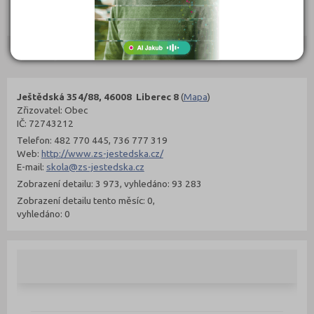
302 Kč
299 Kč
Objednat
Objednat
Kontakty
Ještědská 354/88, 46008 Liberec 8
(
Mapa
)
Zřizovatel: Obec
IČ: 72743212
Telefon: 482 770 445, 736 777 319
Web:
http://www.zs-jestedska.cz/
E-mail:
skola@zs-jestedska.cz
Zobrazení detailu: 3 973, vyhledáno: 93 283
Zobrazení detailu tento měsíc: 0,
vyhledáno: 0