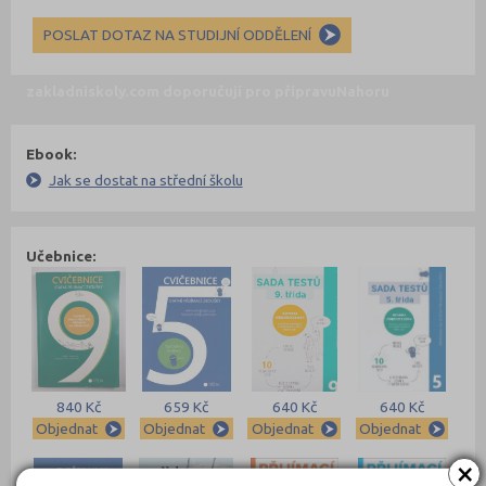
POSLAT DOTAZ NA STUDIJNÍ ODDĚLENÍ
zakladniskoly.com doporučují pro přípravu
Nahoru
Ebook:
Jak se dostat na střední školu
Učebnice:
840 Kč
659 Kč
640 Kč
640 Kč
Objednat
Objednat
Objednat
Objednat
×