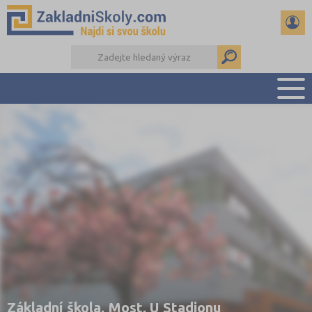
PŘEHLED ŠKOL
PŘIJÍMAČKY NA SŠ
RADY A ČLÁNKY
ČTENÁŘSKÝ DENÍK
DALŠÍ DRUHY ŠKOL
Základní škola, Most, U Stadionu