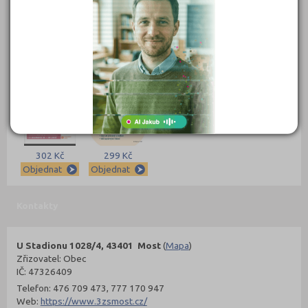
389 Kč
339 Kč
339 Kč
331 Kč
Objednat
Objednat
Objednat
Objednat
302 Kč
299 Kč
Objednat
Objednat
Kontakty
U Stadionu 1028/4, 43401 Most
(
Mapa
)
Zřizovatel: Obec
IČ: 47326409
Telefon: 476 709 473, 777 170 947
Web:
https://www.3zsmost.cz/