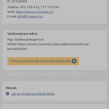
IČ: 47326409
Telefon: 476 709 473, 777 170 947
Web:
https://www.3zsmost.cz/
E-mail:
info@3zsmost.cz
Výchovný poradce:
Mgr. Andrea Emingerová
WWW: https://www.3zsmost.cz/poradenstvi/vychovny-
poradce.html
POSLAT DOTAZ NA STUDIJNÍ ODDĚLENÍ
zakladniskoly.com doporučují pro přípravu
Nahoru
Ebook:
Jak se dostat na střední školu