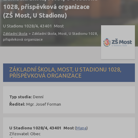
1028, příspěvková organizace
(ZŠ Most, U Stadionu)
U Stadionu 1028/4, 43401 Most
Základní škola
>
Základní škola, Most, U Stadionu 1028,
příspěvková organizace
ZÁKLADNÍ ŠKOLA, MOST, U STADIONU 1028,
PŘÍSPĚVKOVÁ ORGANIZACE
Typ studia:
Denní
Ředitel:
Mgr. Josef Forman
U Stadionu 1028/4, 43401 Most
(
Mapa
)
Zřizovatel: Obec