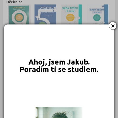
Učebnice:
×
840 Kč
659 Kč
640 Kč
640 Kč
Objednat
Objednat
Objednat
Objednat
Ahoj, jsem Jakub.
Poradím ti se studiem.
549 Kč
450 Kč
399 Kč
399 Kč
Objednat
Objednat
Objednat
Objednat